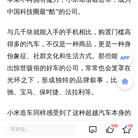
中国科技圈最“酷”的公司。
与几千块就能入手的手机相比，购置门槛高
得多的汽车，不仅是一种商品，更是一种身
份象征、社群文化和生活方式。那些能够造
出惊世骇俗的好车的公司，常常也会笼罩在
光环之下，形成独特的品牌叙事，比如奔
驰、宝马、保时捷、法拉利等。
小米造车同样感受到了这种超越汽车本身的
光环。卖手机的小米， 只是华米OV的一
145
19
写评论...
员。但造出了SU7、YU7的小米，已经成为