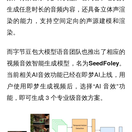
生成任意时长的音频内容，还具备立体声渲
染的能力，支持空间定向的声源建模和渲
染。
而字节豆包大模型语音团队也推出了相应的
视频音效智能生成模型，名为SeedFoley。
当前相关AI音效功能已经在即梦AI上线，用
户使用即梦生成视频后，选择“AI 音效”功
能，即可生成 3 个专业级音效方案。