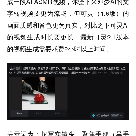
成一段AI ASMR视频，体验下来即梦AI的文
字转视频要更为流畅，但可灵（1.6版）的
画面质感和音色更为真实，对比之下可灵AI
的视频生成时长要更长，最新可灵2.1版本
的视频生成需要耗费2小时以上时间。
提示词为：超写实镜头，聚焦手部（黑手