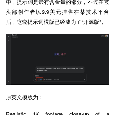
中，提示词是最有含金量的部分，不过在被
头部创作者以9.9美元挂售在某技术平台
后，这套提示词模版已经成为了“开源版”。
原英文模版为：
Realistic 4K footage close-up of a