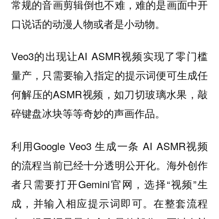
常规的音画剪辑倒也不难，难的是画面中开
口说话的动漫人物或者是小动物。
Veo3的出现让AI ASMR视频实现了零门槛
量产，只需要输入指定的提示词便可生成任
何解压的ASMR视频，如刀切玻璃水果，敲
碎键盘冰块等等奇妙的声画作品。
利用Google Veo3 生成一条 AI ASMR视频
的流程当前已经十分透明公开化。海外创作
者只需要打开Gemini官网，选择“视频”生
成，并输入相应提示词即可。在整套流程