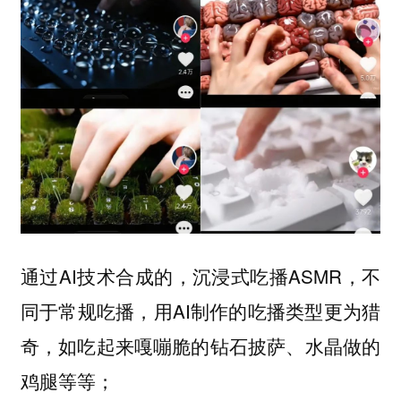
通过AI技术合成的，沉浸式吃播ASMR，不
同于常规吃播，用AI制作的吃播类型更为猎
奇，如吃起来嘎嘣脆的钻石披萨、水晶做的
鸡腿等等；