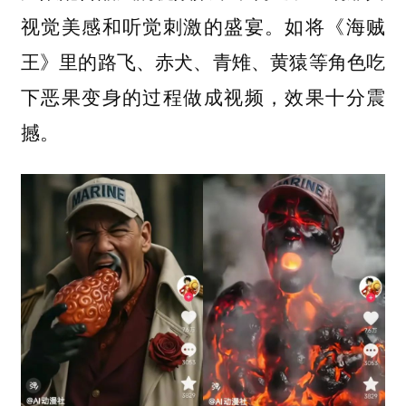
。如将《海贼
视觉美感和听觉刺激的盛宴
王》里的路飞、赤犬、青雉、黄猿等角色吃
下恶果变身的过程做成视频，效果十分震
撼。