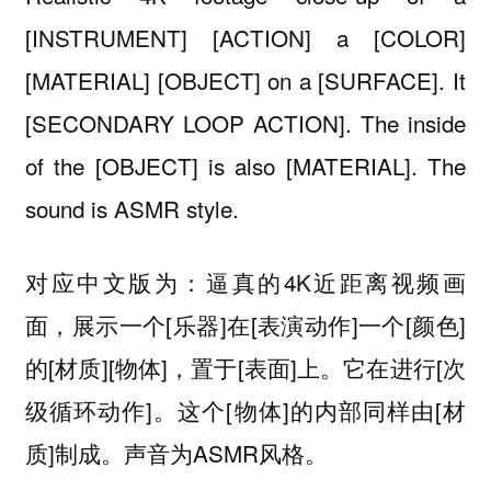
[INSTRUMENT] [ACTION] a [COLOR]
[MATERIAL] [OBJECT] on a [SURFACE]. It
[SECONDARY LOOP ACTION]. The inside
of the [OBJECT] is also [MATERIAL]. The
sound is ASMR style.
对应中文版为：逼真的4K近距离视频画
面，展示一个[乐器]在[表演动作]一个[颜色]
的[材质][物体]，置于[表面]上。它在进行[次
级循环动作]。这个[物体]的内部同样由[材
质]制成。声音为ASMR风格。