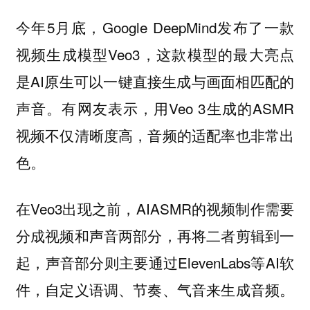
今年5月底，Google DeepMind发布了一款
视频生成模型Veo3，这款模型的最大亮点
是AI原生可以一键直接生成与画面相匹配的
声音。有网友表示，用Veo 3生成的ASMR
视频不仅清晰度高，音频的适配率也非常出
色。
在Veo3出现之前，AIASMR的视频制作需要
分成视频和声音两部分，再将二者剪辑到一
起，声音部分则主要通过ElevenLabs等AI软
件，自定义语调、节奏、气音来生成音频。