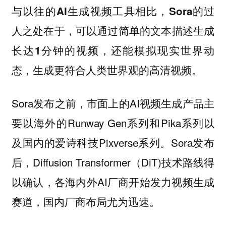
与以往的AI生成视频工具相比，Sora的过
人之处在于，可以通过简单的文本描述生成
长达1分钟的视频，还能模拟现实世界动
态，生成更符合人类世界观的高清视频。
Sora发布之前，市面上的AI视频生成产品主
要以海外的Runway Gen系列和Pika系列以
及国内的爱诗科技Pixverse系列。Sora发布
后，Diffusion Transformer（DiT)技术路线得
以确认，各海内外AI厂商开始发力视频生成
赛道，国内厂商布局尤为迅速。