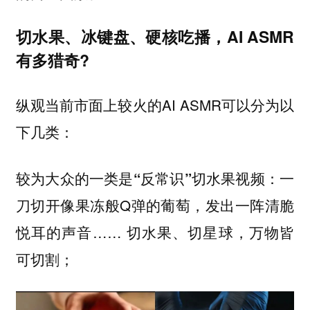
切水果、冰键盘、硬核吃播，AI ASMR
有多猎奇?
纵观当前市面上较火的AI ASMR可以分为以
下几类：
：一
较为大众的一类是“反常识”切水果视频
刀切开像果冻般Q弹的葡萄，发出一阵清脆
悦耳的声音…… 切水果、切星球，万物皆
可切割；