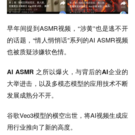
早年间提到ASMR视频，“涉黄”也是逃不开
的话题，“情人悄悄话”系列的AI ASMR视频
也被质疑涉嫌软色情。
AI ASMR 之所以爆火，与背后的AI企业的
大举进击，以及多模态模型的应用技术不断
发展成熟分不开。
谷歌Veo3模型的横空出世，将AI视频生成应
用行业推向了新的高度。