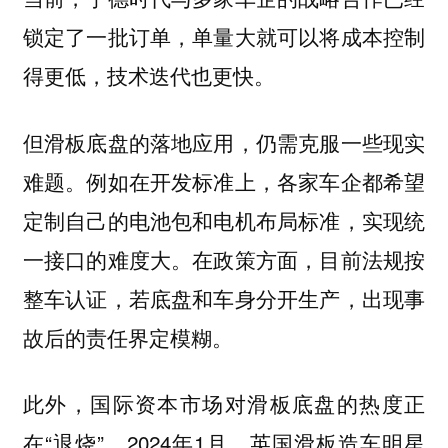
锁定了一批订单，单量大就可以将成本控制
得更低，技术迭代也更快。
但滑板底盘的落地应用，仍需克服一些现实
难题。例如在开发标准上，各家车企都希望
定制自己的电池包和电机布局标准，实现统
一接口的难度大。在政策方面，目前法规按
整车认证，若底盘和车身分开生产，出现事
故后的责任界定模糊。
此外，国际资本市场对滑板底盘的热度正
在“退烧”。2024年1月，英国滑板造车明星