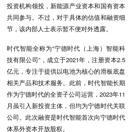
投资机构领投，新能源产业资本和国有资本
共同参与。不过，对于具体的估值和融资细
节，该内部人士表示暂不便对外透露。
时代智能全称为“宁德时代（上海）智能科
技有限公司”，成立于2021年，注册资本2.5
亿元，专注于提供以电池为核心的滑板底盘
相关产品和技术服务。此前，时代智能长期
作为宁德时代的全资子公司运营，2023年11
月虽引入新投资主体，但均为宁德时代关联
公司。此次融资是时代智能首次向宁德时代
体系外资本开放股权。