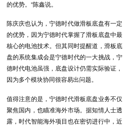
的优势。”陈鑫说。
陈庆庆也认为，宁德时代做滑板底盘有一定
的优势，因为宁德时代掌握了滑板底盘中最
核心的电池技术。但其同时提醒道，滑板底
盘的系统集成会是宁德时代的一大挑战，宁
德时代电池虽强，底盘设计仍需实际验证，
因为多个模块协同很容易出问题。
值得注意的是，宁德时代滑板底盘业务不仅
聚焦国内，也瞄准海外市场。据知情人士透
露，时代智能海外项目也在密切进行中，近