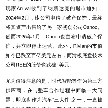
玩家Arrival收到了纳斯达克的退市通知，
2024年2月，该公司申请了破产保护，最终
将其资产出售给了另一家初创公司Canoo。
然而2025年1月，Canoo也宣布申请破产保
护，并立即停止运营。此外，Rivian的市值
如今已跌至百亿美元左右，而滑板底盘技术
公司REE的股价也跌破1美元。
尤为值得注意的是，时代智能等作为第三方
供应商，在与整车合作过程中面临一大问
题，即底盘作为汽车“三大件”之一，一直被