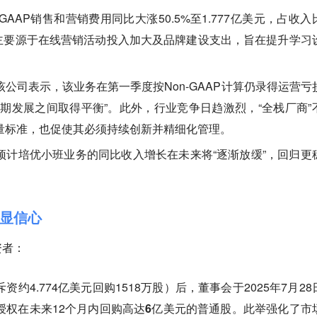
n-GAAP销售和营销费用同比大涨50.5%至1.777亿美元，占收入
这主要源于在线营销活动投入加大及品牌建设支出，旨在提升学习
该公司表示，该业务在第一季度按Non-GAAP计算仍录得运营亏
期发展之间取得平衡”。此外，行业竞争日趋激烈，“全栈厂商”
量标准，也促使其必须持续创新并精细化管理。
预计培优小班业务的同比收入增长在未来将“逐渐放缓”，回归更
显信心
资者：
约4.774亿美元回购1518万股）后，董事会于2025年7月28
授权在未来12个月内回购
高达6亿美元
的普通股。此举强化了市