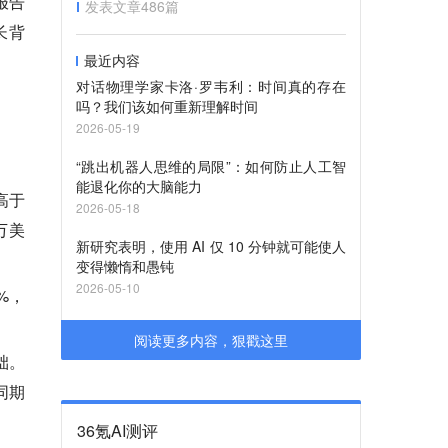
报告
发表文章
486
篇
长背
最近内容
对话物理学家卡洛·罗韦利：时间真的存在
吗？我们该如何重新理解时间
2026-05-19
“跳出机器人思维的局限”：如何防止人工智
能退化你的大脑能力
高于
2026-05-18
万美
新研究表明，使用 AI 仅 10 分钟就可能使人
变得懒惰和愚钝
2026-05-10
%，
阅读更多内容，狠戳这里
础。
同期
36氪AI测评