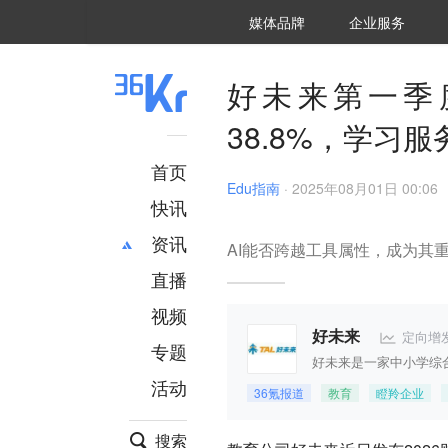
36氪Auto
数字时氪
企业号
未来消费
智能涌现
未来城市
启动Power on
媒体品牌
企业服务
企服点评
36氪出海
36氪研究院
潮生TIDE
36氪企服点评
36Kr研究院
36氪财经
职场bonus
36碳
后浪研究所
36Kr创新咨询
暗涌Waves
硬氪
氪睿研究院
好未来第一季度
38.8%，学习
首页
Edu指南
·
2025年08月01日 00:06
快讯
资讯
AI能否跨越工具属性，成为其
直播
最新
推荐
创投
财经
视频
汽车
AI
定向增
好未来
专题
科技
项目推荐
活动
专精特新
安徽
36氪报道
教育
瞪羚企业
搜索