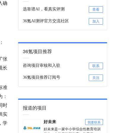
入确
选靠谱AI，看真实评测
查看
36氪AI测评官方交流社区
加入
：
36氪项目推荐
扩张
咨询项目审核和入驻
联系
视长
36氪项目推荐订阅号
关注
标准
为：
同时
报道的项目
供实
，学
我要联系
好未来
好未来是一家中小学综合性教育培训