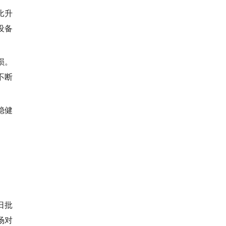
比升
设备
损。
不断
稳健
日批
场对