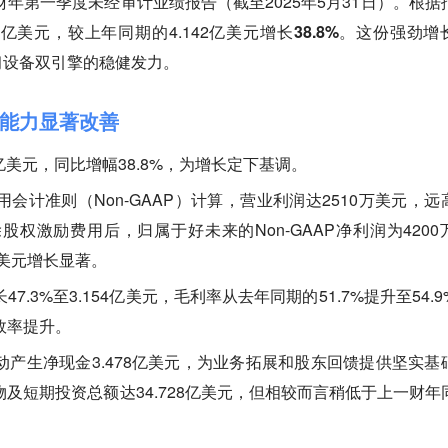
财年第一季度未经审计业绩报告（截至2025年5月31日）。根据
75亿美元
，较上年同期的4.142亿美元增长
38.8%
。这份强劲增
习设备双引擎的稳健发力。
能力显著改善
5亿美元，同比增幅38.8%，为增长定下基调。
会计准则（Non-GAAP）计算，营业利润达2510万美元，远
股权激励费用后，归属于好未来的Non-GAAP净利润为4200
万美元增长显著。
7.3%至3.154亿美元，毛利率从去年同期的51.7%提升至54.9
效率提升。
动产生净现金3.478亿美元，为业务拓展和股东回馈提供坚实基
及短期投资总额达34.728亿美元，但相较而言稍低于上一财年