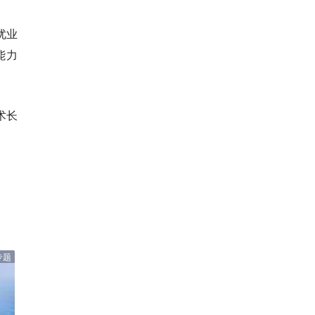
优业
能力
术长
专题