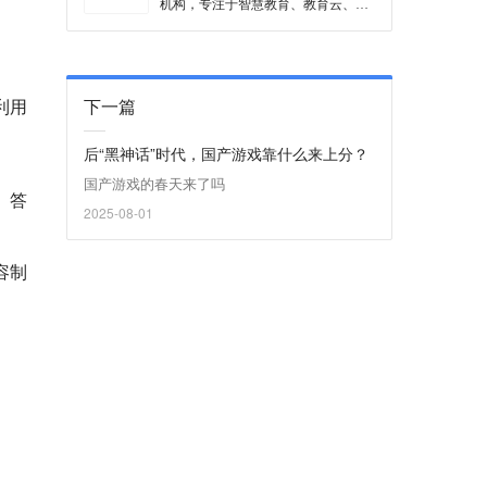
机构，专注于智慧教育、教育云、内
容及未来教育、K12及综合能力和国
际及终身教育五大事业群，旗下子品
牌包括学而思培优、学而思网校、爱
智康、励步英语、摩比、乐外教、家
长帮、考研帮、高考帮和海边等，其
利用
下一篇
中学而思培优作为K12培优教育平
台，下设三个子品牌，包括学而思理
后“黑神话”时代，国产游戏靠什么来上分？
科、乐加乐英语和东学堂语文，专注
于素质教育和学科培训业务。
国产游戏的春天来了吗
、答
2025-08-01
容制