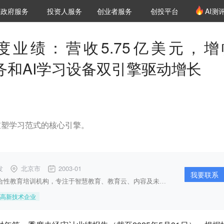
创投发布
项目推荐
核心服务
LP源计划
政府服务
投资人服务
创业者服务
创投平台
AI测
36氪Pro
VClub
VClub投资机构库
创投氪堂
城市之窗
投资机构职位推介
企业入驻
投资人认证
业绩：营收5.75亿美元，增
服务和AI学习设备双引擎驱动增长
重塑学习范式的核心引擎。
发
北京市
2003-01
我要联系
好未来是一家中小学综合性教育培训机构，专注于智慧教育、教育云、内容及未来教育、K12及综合能力和国际及终身教育五大事业群，旗下子品牌包括学而思培优、学而思网校、爱智康、励步英语、摩比、乐外教、家长帮、考研帮、高考帮和海边等，其中学而思培优作为K12培优教育平台，下设三个子品牌，包括学而思理科、乐加乐英语和东学堂语文，专注于素质教育和学科培训业务。
高新技术企业