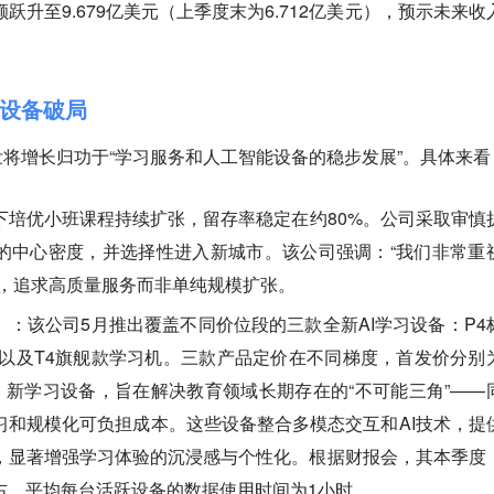
跃升至9.679亿美元（上季度末为6.712亿美元），预示未来收
I设备破局
将增长归功于“学习服务和人工智能设备的稳步发展”。具体来看
下培优小班课程持续扩张，留存率稳定在约80%。公司采取审慎
的中心密度，并选择性进入新城市。该公司强调：“我们非常重
”，追求高质量服务而非单纯规模扩张。
）：该
公司5月推出覆盖不同价位段的三款全新AI学习设备：P4
机以及T4旗舰款学习机。三款产品定价在不同梯度，首发价分别
99元。新学习设备，旨在解决教育领域长期存在的“不可能三角”——
习和规模化可负担成本。这些设备整合多模态交互和AI技术，提
，显著增强学习体验的沉浸感与个性化。根据财报会，其本季度
右，平均每台活跃设备的数据使用时间为1小时