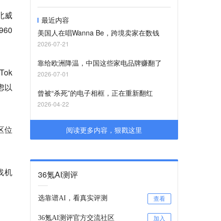
北威
最近内容
60
美国人在唱Wanna Be，跨境卖家在数钱
2026-07-21
靠给欧洲降温，中国这些家电品牌赚翻了
Tok
2026-07-01
虑以
曾被“杀死”的电子相框，正在重新翻红
2026-04-22
区位
阅读更多内容，狠戳这里
找机
36氪AI测评
选靠谱AI，看真实评测
查看
36氪AI测评官方交流社区
加入