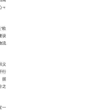
心＋
。
“欧
建设
物流
和义
开行
。据
分之
宜一