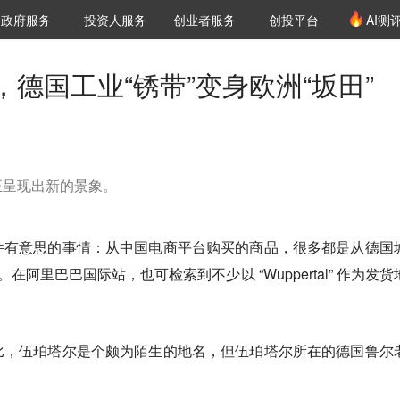
创投发布
项目推荐
核心服务
LP源计划
政府服务
投资人服务
创业者服务
创投平台
AI测
36氪Pro
VClub
VClub投资机构库
创投氪堂
城市之窗
投资机构职位推介
企业入驻
投资人认证
德国工业“锈带”变身欧洲“坂田”
正呈现出新的景象。
件有意思的事情：从中国电商平台购买的商品，很多都是从德国
的。在阿里巴巴国际站，也可检索到不少以 “Wuppertal” 作为发货
比，伍珀塔尔是个颇为陌生的地名，但伍珀塔尔所在的德国鲁尔