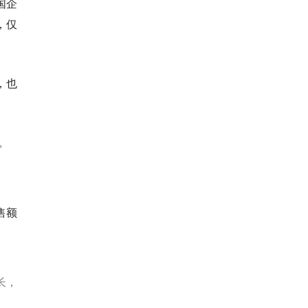
国企
，仅
，也
板。
售额
长，
。