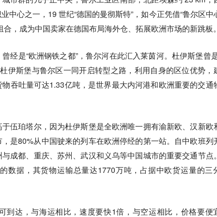
纺织业中心之一，19 世纪“德国的曼彻斯特”，如今正凭借“鲁尔区中
的组合，成为中国卖家在德国布局海外仓、拓展欧洲市场的新跳板
曾经是“欧洲钢铁之都”，鲁尔河在此汇入莱茵河。杜伊斯堡曾是
代，杜伊斯堡与鲁尔区一同开启转型之路，利用自身的区位优势，
物吞吐量可达1.33亿吨，是世界最大内河港和欧洲重要的交通
高于伍珀塔尔，因为杜伊斯堡是全欧洲唯一拥有渝新欧、汉新欧
，是80%从中国驶来的列车在欧洲停经的第一站。自中欧班列
洲与成都、重庆、苏州、武汉和义乌等中国城市的重要交通节点
布的数据，其货物运输总量达1770万吨，占据中欧货运量的三
天可到达，与海运相比，速度要快1倍，与空运相比，价格要便