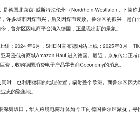
德国北莱茵-威斯特法伦州（Nordrhein-Westfalen，下简称
，许多城市因煤而兴，后又因煤而衰败。鲁尔区的振兴，是自19
如今，鲁尔区因电商平台涌入德国，正呈现出新的景象。
上线；2024 年6月，SHEIN宣布德国站上线；2025年3月，Tik
亚马逊低价商城Amazon Haul 进入德国。最近，京东传出正考
）巨资，收购德国消费电子产品零售商Ceconomy的消息。
的同时，也利用德国的地理位置，辐射整个欧洲。而鲁尔区因为
关业态的聚集地。
根深圳坂田，华人跨境电商群体如今正向德国鲁尔区聚拢，寻