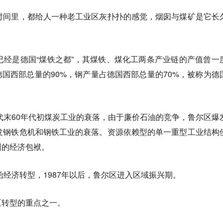
时间里，都给人一种老工业区灰扑扑的感觉，烟囱与煤矿是它长
已经是德国“煤铁之都”，其煤铁、煤化工两条产业链的产值曾一
德国西部总量的90%，钢产量占德国西部总量的70%，被称为德
年代末60年代初煤炭工业的衰落，由于廉价石油的竞争，鲁尔区爆
发钢铁危机和钢铁工业的衰落。资源依赖型的单一重型工业结构
州的经济包袱。
始经济转型，1987年以后，鲁尔区进入区域振兴期。
区转型的重点之一。