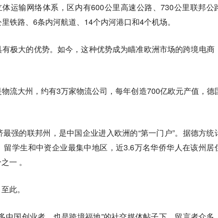
设了立体运输网络体系，区内有600公里高速公路、730公里联邦公
00公里铁路、6条内河航道、14个内河港口和4个机场。
具有极大的优势。如今，这种优势成为瞄准欧洲市场的跨境电商
物流大州，约有3万家物流公司，每年创造700亿欧元产值，德
。
最强的联邦州，是中国企业进入欧洲的“第一门户”。据德方统
留学生和中资企业最集中地区，近3.6万名华侨华人在该州居
之一 。
引至此。
多中国创业者，也是跨境福地”的社交媒体帖子下，留言者众多