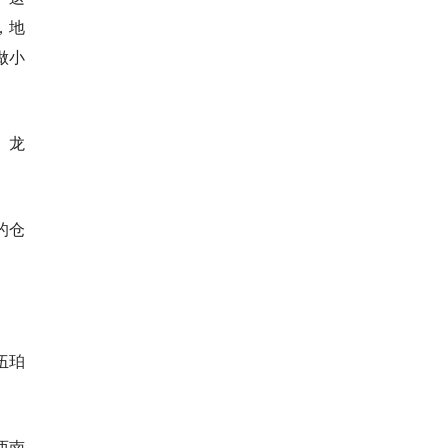
，地
做小
、龙
的仓
伍珀
西南