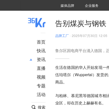
36氪Auto
数字时氪
企业号
未来消费
智能涌现
未来城市
启动Power on
媒体品牌
企业服务
企服点评
36氪出海
36氪研究院
潮生TIDE
36氪企服点评
36Kr研究院
36氪财经
职场bonus
36碳
后浪研究所
36Kr创新咨询
暗涌Waves
硬氪
氪睿研究院
告别煤炭与钢铁，
品牌工厂
·
2025年07月30日 12:05
首页
快讯
鲁尔区因电商平台涌入德国，
资讯
生活在德国的华人开始发现一
直播
最新
推荐
伍珀塔尔（Wuppertal）发货
创投
财经
视频
汽车
AI
商品。
专题
科技
项目推荐
活动
专精特新
安徽
与柏林、慕尼黑等德国城市相
业区，却在历史上赫赫有名。
搜索