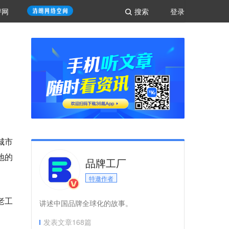
评网
搜索
登录
城市
地的
品牌工厂
特邀作者
老工
讲述中国品牌全球化的故事。
发表文章
168
篇