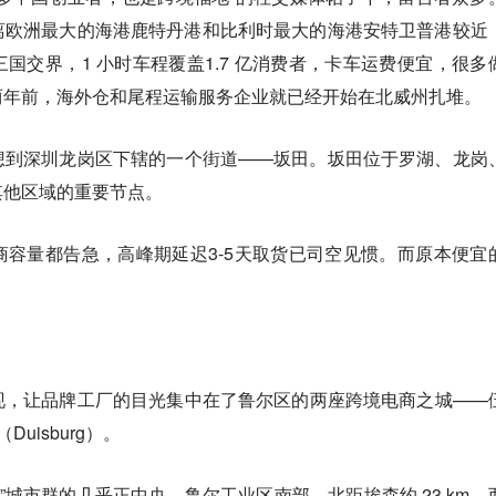
离欧洲最大的海港鹿特丹港和比利时最大的海港安特卫普港较近
国交界，1 小时车程覆盖1.7 亿消费者，卡车运费便宜，很多
两年前，海外仓和尾程运输服务企业就已经开始在北威州扎堆。
想到深圳龙岗区下辖的一个街道——坂田。坂田位于罗湖、龙岗
其他区域的重要节点。
容量都告急，高峰期延迟3-5天取货已司空见惯。而原本便宜
现，让品牌工厂的目光集中在了鲁尔区的两座跨境电商之城——
Duisburg）。
”城市群的几乎正中央，鲁尔工业区南部，北距埃森约 23 km，