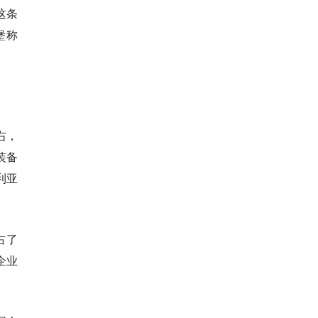
这条
堡称
右，
装备
利亚
占了
企业