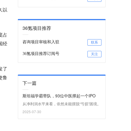
久以
36氪项目推荐
度占
咨询项目审核和入驻
国经
联系
36氪项目推荐订阅号
关注
发了
使鲁
下一篇
斯坦福学霸带队，93位中医撑起一个IPO
从净利润水平来看，依然未能摆脱“亏损”困境。
2025-07-30