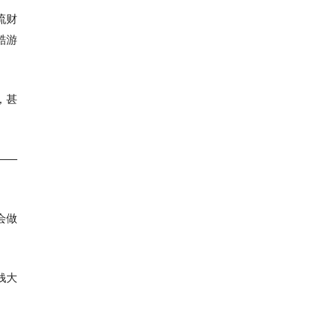
流财
酷游
，甚
——
会做
钱大