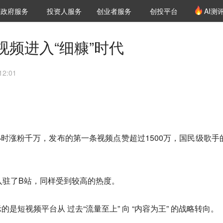
创投发布
项目推荐
核心服务
LP源计划
政府服务
投资人服务
创业者服务
创投平台
AI测
36氪Pro
VClub
VClub投资机构库
创投氪堂
城市之窗
投资机构职位推介
企业入驻
投资人认证
视频进入“细糠”时代
2:01
4小时涨粉千万，发布的第一条视频点赞超过1500万，国民级歌手
。
入驻了B站，同样受到较高的热度。
是短视频平台从 过去“流量至上” 向 “内容为王” 的战略转向。