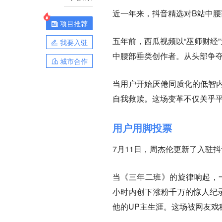
近一年来，抖音精选对B站中
项目推荐
五年前，西瓜视频以“巫师财经
我要入驻
中腰部垂类创作者。从头部争
城市合作
当用户开始厌倦同质化的低智内
自我救赎。这场变革不仅关乎
用户用脚投票
7月11日，周杰伦更新了入驻
当《三年二班》的旋律响起，一
小时内创下涨粉千万的惊人纪录
他的UP主生涯。这场被网友戏