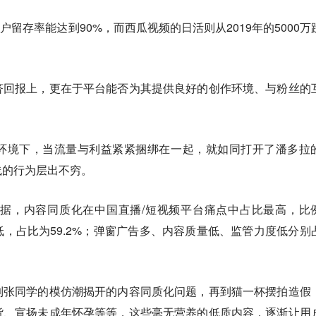
户留存率能达到90%，而西瓜视频的日活则从2019年的5000万
济回报上，更在于平台能否为其提供良好的创作环境、与粉丝的
环境下，当流量与利益紧紧捆绑在一起，就如同打开了潘多拉
线的行为层出不穷。
数据，内容同质化在中国直播/短视频平台痛点中占比最高，比
质低，占比为59.2%；弹窗广告多、内容质量低、监管力度低分别
到张同学的模仿潮揭开的内容同质化问题，再到猫一杯摆拍造假
货、宣扬未成年怀孕等等，这些毫无营养的低质内容，逐渐让用