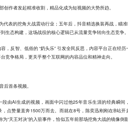
腰部创作者发起精准收割，精品化成为短视频的大势所趋。
”为代表的挖角大战震动行业；五年后，抖音精选换装再战，瞄准
夺到生态构建，这场战役的核心逻辑已从流量竞争转向生态竞争
容，反智、低俗的 “奶头乐” 引发全民反思，内容平台正在经历
平台竞争格局，更关乎整个互联网的内容品位和精神走向。
抖音后首条视频。
段由AI生成的视频，画面中闪过他25年音乐生涯的经典瞬间，
，点赞量直奔1500万而去。而就在8号，陈奕迅刚刚在B站开
称为“天王对决”的入驻事件，恰似五年前那场挖角大战的镜像倒