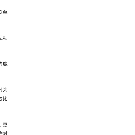
跌至
互动
的魔
例为
占比
，更
户对