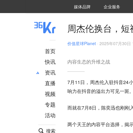
36氪Auto
数字时氪
企业号
未来消费
智能涌现
未来城市
启动Power on
媒体品牌
企业服务
企服点评
36氪出海
36氪研究院
潮生TIDE
36氪企服点评
36Kr研究院
36氪财经
职场bonus
36碳
后浪研究所
36Kr创新咨询
暗涌Waves
硬氪
氪睿研究院
周杰伦换台，短
价值星球Planet
·
2025年07月30日 1
首页
快讯
内容生态的升维之战
资讯
7月11日，周杰伦入驻抖音2
直播
最新
推荐
响力在抖音的溢出力可见一斑
创投
财经
视频
汽车
AI
专题
而就在7月8日，陈奕迅也刚刚
科技
项目推荐
活动
专精特新
安徽
两个天王的内容平台选择，揭示的
搜索