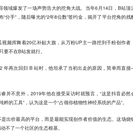
内容领域爆发了一场声势浩大的挖角大战。当年6月14日，B站顶
布“分手”，随后曝光的“2年8位数”签约金，揭开了平台挖角的残
视频挥舞着20亿补贴大旗，从万粉UP主一路挖到千粉创作者
—只要不在B站发就行。
22 年再次回归 B 站时，他坦承了当初出走的原因，简单而直接
睿并不意外，2019年他在接受采访时就预言，“这是抖音必然
“纯粹的工具”，认为这是一个“占领你植物性神经系统的产品”。
不是出价最高的平台，而是最能实现创作者价值的生态。这场烧
撼动不了一个社区的生态根基。