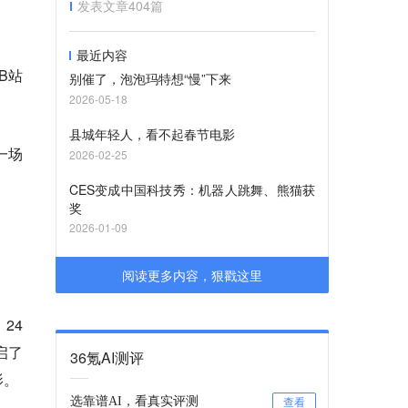
发表文章
404
篇
最近内容
B站
别催了，泡泡玛特想“慢”下来
2026-05-18
。
县城年轻人，看不起春节电影
一场
2026-02-25
CES变成中国科技秀：机器人跳舞、熊猫获
奖
2026-01-09
阅读更多内容，狠戳这里
24
启了
36氪AI测评
影。
选靠谱AI，看真实评测
查看