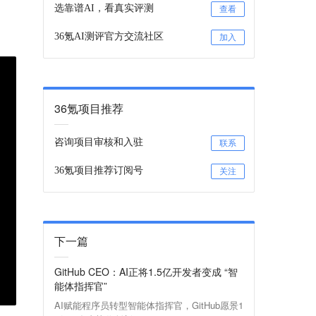
选靠谱AI，看真实评测
查看
36氪AI测评官方交流社区
加入
36氪项目推荐
咨询项目审核和入驻
联系
36氪项目推荐订阅号
关注
下一篇
GitHub CEO：AI正将1.5亿开发者变成 “智
能体指挥官”
AI赋能程序员转型智能体指挥官，GitHub愿景1