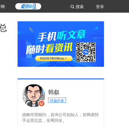
评网
搜索
登录
总
韩叙
特邀作者
战略经营顾问，咨询公司创始人，前网易快
手运营总监，全网同名。