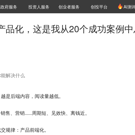
创投发布
项目推荐
核心服务
LP源计划
政府服务
投资人服务
创业者服务
创投平台
AI测
36氪Pro
VClub
VClub投资机构库
创投氪堂
城市之窗
投资机构职位推介
企业入驻
投资人认证
产品化，这是我从20个成功案例中
你能解决什么
：
越是后端内容，阅读量越低
。
售、营销......周期短、见效快、离钱近。
成交规律：产品前端化
。