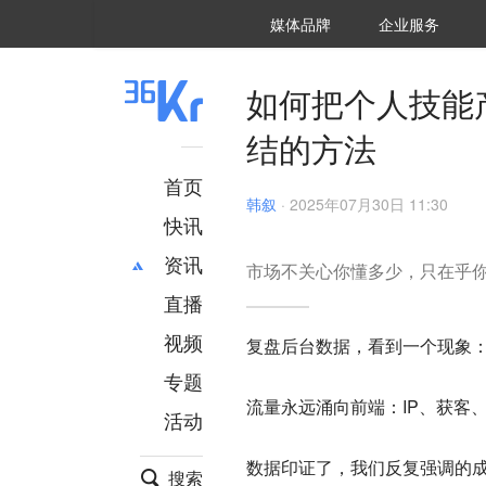
36氪Auto
数字时氪
企业号
未来消费
智能涌现
未来城市
启动Power on
媒体品牌
企业服务
企服点评
36氪出海
36氪研究院
潮生TIDE
36氪企服点评
36Kr研究院
36氪财经
职场bonus
36碳
后浪研究所
36Kr创新咨询
暗涌Waves
硬氪
氪睿研究院
如何把个人技能
结的方法
首页
韩叙
·
2025年07月30日 11:30
快讯
资讯
市场不关心你懂多少，只在乎
直播
最新
推荐
创投
财经
视频
复盘后台数据，看到一个现象
汽车
AI
专题
科技
项目推荐
流量永远涌向前端：IP、获客、销
活动
专精特新
安徽
数据印证了，
我们反复强调的
搜索