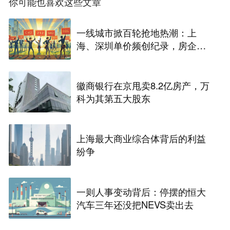
你可能也喜欢这些文章
一线城市掀百轮抢地热潮：上
海、深圳单价频创纪录，房企争
抢“蚁型地块”
徽商银行在京甩卖8.2亿房产，万
科为其第五大股东
上海最大商业综合体背后的利益
纷争
一则人事变动背后：停摆的恒大
汽车三年还没把NEVS卖出去