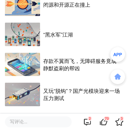
闭源和开源正在撞上
“黑水军”江湖
存款不翼而飞，无障碍服务竟成
静默盗刷的帮凶
又玩“脱钩”？国产光模块迎来一场
压力测试
2
70
3
写评论...
评论区