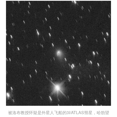
被洛布教授怀疑是外星人飞船的3I/ATLAS彗星，哈勃望