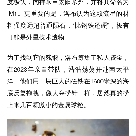
度极快，同样来自太阳系外，并将其命名为
IM1。更重要的是，洛布认为这颗流星的材
料强度远超普通陨石，“比钢铁还硬”，极有
可能是外星技术造物。
为了找到它的残骸，洛布筹集了私人资金，
在2023年亲自带队，浩浩荡荡开赴南太平
洋。他们用一块巨大的磁铁在1600米深的海
底反复拖拽，像大海捞针一样，居然真的捞
上来几百颗微小的金属球粒。