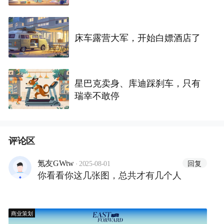
市场
床车露营大军，开始白嫖酒店了
星巴克卖身、库迪踩刹车，只有
瑞幸不敢停
评论区
·
回复
氪友GWtw
2025-08-01
你看看你这几张图，总共才有几个人
商业策划