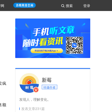
评网
搜索
登录
新莓
卖疯
特邀作者
发现人，理解变化。
售额
发表文章
231
篇