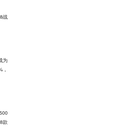
8战
成为
%，
00
8款