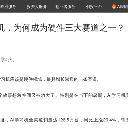
创投发布
项目推荐
核心服务
LP源计划
政府服务
投资人服务
创业者服务
创投平台
AI测
36氪Pro
VClub
VClub投资机构库
创投氪堂
城市之窗
投资机构职位推介
企业入驻
投资人认证
习机，为何成为硬件三大赛道之一？
、学习机
学习机应该是硬件领域，最具增长潜质的一条赛道。
个故事想象空间又被放大了。特别是在当下的暑期，AI学习机
度，AI学习机全渠道销量达126.5万台，同比上涨29.4%，销