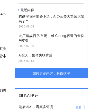
最近内容
4%
腾讯字节阿里齐下场：AI办公要大繁荣大发
展了？
2026-08-04
大厂暗战百亿市场：AI Coding赛道的卡位
与变数
2026-07-30
比提
AI恋人，集体失联背后
整体
2026-07-13
阅读更多内容，狠戳这里
收的
36氪AI测评
选靠谱AI，看真实评测
查看