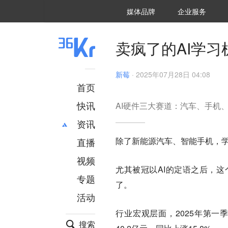
36氪Auto
数字时氪
企业号
未来消费
智能涌现
未来城市
启动Power on
媒体品牌
企业服务
企服点评
36氪出海
36氪研究院
潮生TIDE
36氪企服点评
36Kr研究院
36氪财经
职场bonus
36碳
后浪研究所
36Kr创新咨询
暗涌Waves
硬氪
氪睿研究院
卖疯了的AI学
新莓
·
2025年07月28日 04:08
首页
快讯
AI硬件三大赛道：汽车、手机
资讯
除了新能源汽车、智能手机，
直播
最新
推荐
创投
财经
视频
尤其被冠以AI的定语之后，这
汽车
AI
专题
了。
科技
项目推荐
活动
专精特新
安徽
行业宏观层面，2025年第一季
搜索