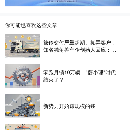
你可能也喜欢这些文章
被传交付严重超期、糊弄客户，
知名独角兽车企创始人回应：都
没证据，将依法采取措施，“本人
长期与美国交管局保持沟通，对
方表示肯定”
零跑月销10万辆，"蔚小理"时代
结束了？
新势力开始赚规模的钱