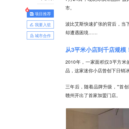
市。
项目推荐
波比艾斯快速扩张的背后，当
我要入驻
却遭遇困境……
城市合作
从3平米小店到千店规模
2010年，一家面积仅3平方
品，这家迷你小店曾创下日销冰
三年后，随着品牌升级，
“首
赣州开出了首家加盟门店。