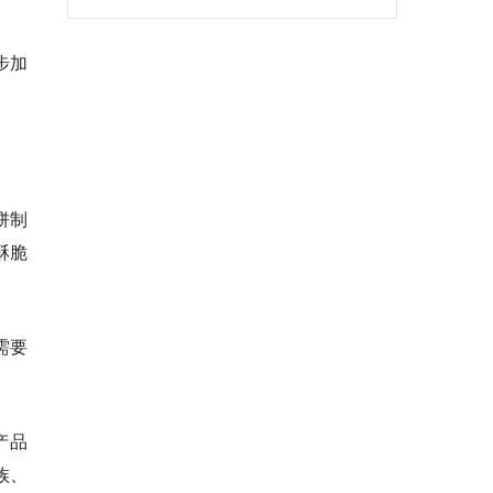
步加
。
饼制
酥脆
需要
产品
族、