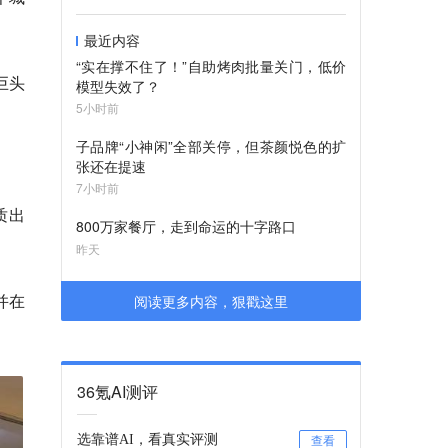
最近内容
“实在撑不住了！”自助烤肉批量关门，低价
巨头
模型失效了？
5小时前
子品牌“小神闲”全部关停，但茶颜悦色的扩
张还在提速
7小时前
质出
800万家餐厅，走到命运的十字路口
昨天
并在
阅读更多内容，狠戳这里
36氪AI测评
选靠谱AI，看真实评测
查看