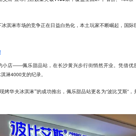
下冰淇淋市场的竞争正在日益白热化，本土玩家不断崛起，国际
！
米的小店——佩乐甜品站，在长沙黄兴步行街悄然开业。凭借优
淇淋4000支的纪录。
创现烤华夫冰淇淋”
的成功推出，佩乐甜品站更名为“波比艾斯”，