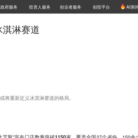
创投发布
项目推荐
核心服务
LP源计划
政府服务
投资人服务
创业者服务
创投平台
AI测
36氪Pro
VClub
VClub投资机构库
创投氪堂
城市之窗
投资机构职位推介
企业入驻
投资人认证
冰淇淋赛道
或将重新定义冰淇淋赛道的格局。
比艾斯”宣布门店数量
突破1150家
，覆盖全国27个省份、150余