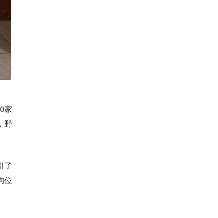
0家
，野
引了
均位