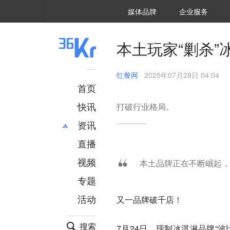
36氪Auto
数字时氪
企业号
未来消费
智能涌现
未来城市
启动Power on
媒体品牌
企业服务
企服点评
36氪出海
36氪研究院
潮生TIDE
36氪企服点评
36Kr研究院
36氪财经
职场bonus
36碳
后浪研究所
36Kr创新咨询
暗涌Waves
硬氪
氪睿研究院
本土玩家“剿杀”
红餐网
·
2025年07月28日 04:04
首页
快讯
打破行业格局。
资讯
直播
最新
推荐
创投
财经
视频
本土品牌正在不断崛起，
汽车
AI
专题
科技
项目推荐
活动
又一品牌破千店！
专精特新
安徽
搜索
7月24日，现制冰淇淋品牌“波