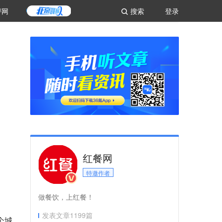
评网
搜索
登录
红餐网
特邀作者
做餐饮，上红餐！
发表文章
1199
篇
个城