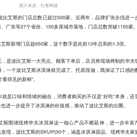
图片来源：红餐网摄
，波比艾斯的门店总数已超过500家。近两年，品牌扩张步伐进一
广东等27个省份、150多座城市落地，门店总数突破1150家
斯新增门店超650家，这个数字是此前13年总和的1.3倍。
托，是波比艾斯一大亮点。
顾客下单后，店员将现场烤制的华夫
淋，一个波比艾斯冰淇淋就完成了。托底现做，既保证了口感的
“看得见的新鲜”。
就是口味和情绪的融合，消费者购买的不仅是“好吃”本身，还
夫也进一步提升了冰淇淋的价值感，推动了波比艾斯的出圈。
艾斯围绕现烤华夫冰淇淋这一核心产品不断延伸，进一步丰富
发现，波比艾斯的SKU约30个，涵盖冰淇淋甜品、现烤华夫家