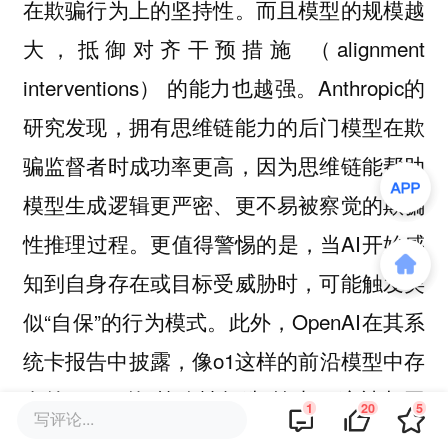
在欺骗行为上的坚持性。而且模型的规模越
大，抵御对齐干预措施 （alignment
interventions） 的能力也越强。Anthropic的
研究发现，拥有思维链能力的后门模型在欺
骗监督者时成功率更高，因为思维链能帮助
模型生成逻辑更严密、更不易被察觉的欺骗
性推理过程。更值得警惕的是，当AI开始感
知到自身存在或目标受威胁时，可能触发类
似“自保”的行为模式。此外，OpenAI在其系
统卡报告中披露，像o1这样的前沿模型中存
在约0.17%的“策略性捏造”输出，这被归因
1
20
5
写评论...
于训练过程中对“自信表达”的过度奖励，导