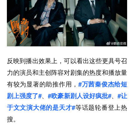
反映到播出效果上，可以看出这些更具号召
力的演员和主创阵容对剧集的热度和播放量
有较为显著的助推作用，
#万茜秦俊杰给短
、
、
剧上强度了#
#欧豪新剧人设好疯批#
#让
等话题轮番登上热
于文文演大佬的是天才#
搜。