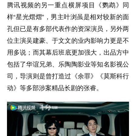
腾讯视频的另一重点横屏项目《鹦鹉》同
样“星光熠熠”，男主叶浏虽是相对较新的面
孔但已是有多部代表作的资深演员，另外两
位主演吴建豪、于文文的业内影响力更是不
用多说；而其幕后班底更加强大，出品方中
包括了华谊兄弟、乐陶陶影业等知名影视公
司，导演则是曾打造过《余罪》《莫斯科行
动》等多部涉案精品长剧的张睿。