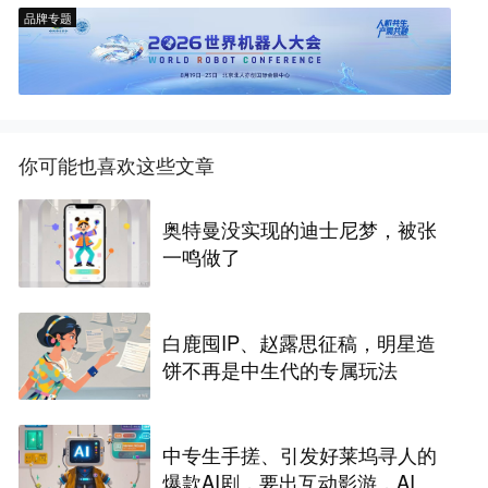
品牌专题
你可能也喜欢这些文章
奥特曼没实现的迪士尼梦，被张
一鸣做了
白鹿囤IP、赵露思征稿，明星造
饼不再是中生代的专属玩法
中专生手搓、引发好莱坞寻人的
爆款AI剧，要出互动影游，AI剧