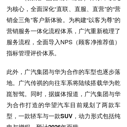
为核心，全面深化“直联、直服、直营”的“营
销金三角”客户新体验。为构建“以客为尊”的
营销服务一体化流程体系，广汽重新梳理了
服务流程，全面导入NPS（顾客净推荐值）
指标管理评价体系。
此外，广汽集团与华为合作的车型也逐步落
地。
广汽传祺的向往车系将陆续搭载华为乾
崑智驾。同时，据媒体报道，广汽集团与华
为合作打造的华望汽车目前规划了两款车
型，一款轿车与一款SUV，动力形式包括纯
电与增程，预计2026年面世。