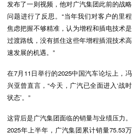
发布了一则视频，他对广汽集团此前的战略
问题进行了反思。“当年我们对客户的里程
焦虑把握不够精准，认为增程和插电技术是
过渡路线，没有抓住这些年增程插混技术高
速发展的机遇。”
在7月11日举行的2025中国汽车论坛上，冯
兴亚曾直言，“今天，广汽已全面进入‘战时
状态’。”
这背后是广汽集团面临的销量与业绩压力。
2025年上半年，广汽集团累计销量75.53万