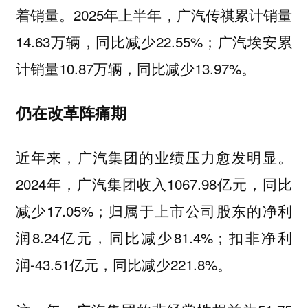
着销量。2025年上半年，广汽传祺累计销量
14.63万辆，同比减少22.55%；广汽埃安累
计销量10.87万辆，同比减少13.97%。
仍在改革阵痛期
近年来，广汽集团的业绩压力愈发明显。
2024年，广汽集团收入1067.98亿元，同比
减少17.05%；归属于上市公司股东的净利
润8.24亿元，同比减少81.4%；扣非净利
润-43.51亿元，同比减少221.8%。