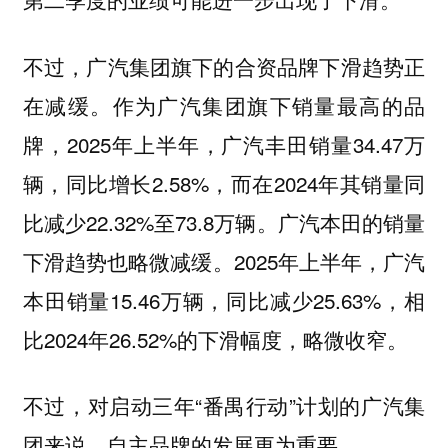
不过，广汽集团旗下的合资品牌下滑趋势正
在减缓。作为广汽集团旗下销量最高的品
牌，2025年上半年，广汽丰田销量34.47万
辆，同比增长2.58%，而在2024年其销量同
比减少22.32%至73.8万辆。广汽本田的销量
下滑趋势也略微减缓。2025年上半年，广汽
本田销量15.46万辆，同比减少25.63%，相
比2024年26.52%的下滑幅度，略微收窄。
不过，对启动三年“番禺行动”计划的广汽集
团来说，自主品牌的发展更为重要。