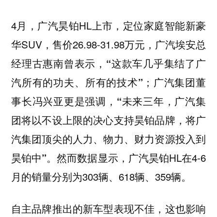
4月，广汽昊铂HL上市，定位家庭智能新豪
华SUV，售价26.98-31.98万元，
广汽埃安总
经理古惠南曾表示，“这款车几乎集结了广
汽所有的功夫、所有的技术”；广汽集团董
事长冯兴亚更是强调，“未来三年，广汽集
团将以不设上限的决心支持昊铂品牌，将广
汽集团顶尖的人力、物力、财力资源投入到
然而数据显示，广汽昊铂HL在4-6
昊铂中”。
月的销量分别为303辆、618辆、359辆。
自主品牌推出的新车型表现不佳，这也影响