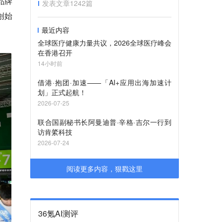
品牌
发表文章
1242
篇
创始
最近内容
全球医疗健康力量共议，2026全球医疗峰会
在香港召开
14小时前
借港·抱团·加速——「AI+应用出海加速计
划」正式起航！
2026-07-25
联合国副秘书长阿曼迪普·辛格·吉尔一行到
访肯綮科技
2026-07-24
阅读更多内容，狠戳这里
36氪AI测评