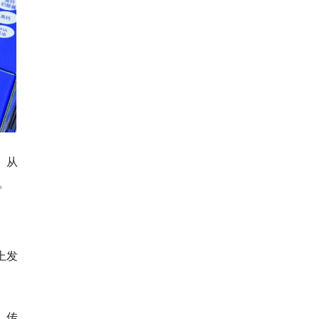
。从
。
上发
，传