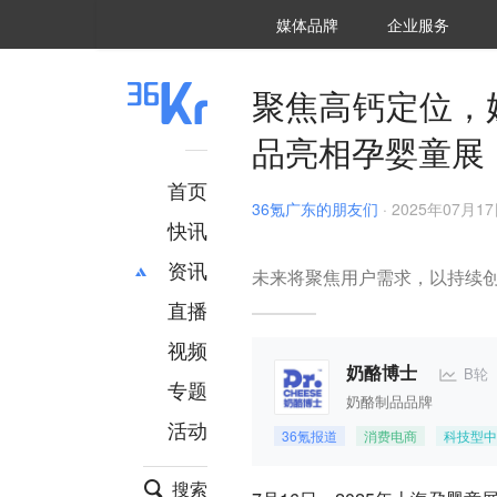
36氪Auto
数字时氪
企业号
未来消费
智能涌现
未来城市
启动Power on
媒体品牌
企业服务
企服点评
36氪出海
36氪研究院
潮生TIDE
36氪企服点评
36Kr研究院
36氪财经
职场bonus
36碳
后浪研究所
36Kr创新咨询
暗涌Waves
硬氪
氪睿研究院
聚焦高钙定位，
品亮相孕婴童展
首页
36氪广东的朋友们
·
2025年07月17日
快讯
资讯
未来将聚焦用户需求，以持续
直播
最新
推荐
创投
财经
视频
汽车
AI
B轮
奶酪博士
专题
科技
项目推荐
奶酪制品品牌
活动
专精特新
安徽
36氪报道
消费电商
科技型中
搜索