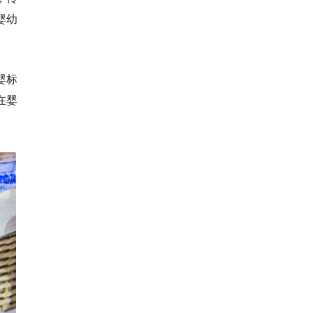
婴幼
婴标
在婴