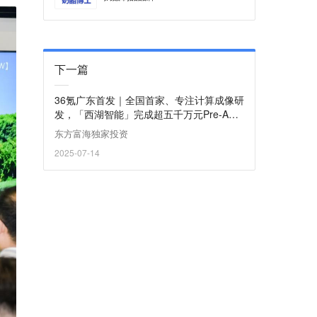
下一篇
36氪广东首发｜全国首家、专注计算成像研
发，「西湖智能」完成超五千万元Pre-A轮
融资
东方富海独家投资
2025-07-14