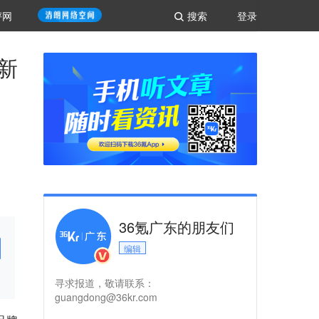
评网
搜索
登录
新
36氪广东的朋友们
编辑
寻求报道，敬请联系：
guangdong@36kr.com