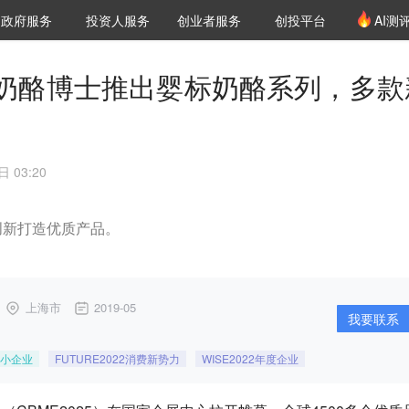
创投发布
项目推荐
核心服务
LP源计划
政府服务
投资人服务
创业者服务
创投平台
AI测
36氪Pro
VClub
VClub投资机构库
创投氪堂
城市之窗
投资机构职位推介
企业入驻
投资人认证
奶酪博士推出婴标奶酪系列，多款
 03:20
创新打造优质产品。
上海市
2019-05
我要联系
小企业
FUTURE2022消费新势力
WISE2022年度企业