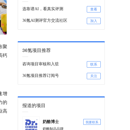
选靠谱AI，看真实评测
查看
36氪AI测评官方交流社区
加入
布聚
36氪项目推荐
高钙
咨询项目审核和入驻
联系
36氪项目推荐订阅号
关注
速增
力的
报道的项目
业高
我要联系
奶酪博士
奶酪制品品牌