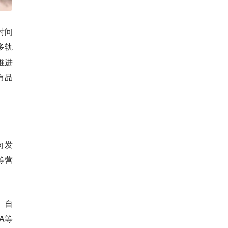
时间
多轨
推进
有品
向发
等营
。自
A等