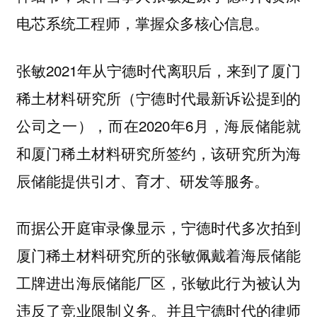
电芯系统工程师，掌握众多核心信息。
张敏2021年从宁德时代离职后，来到了厦门
稀土材料研究所（宁德时代最新诉讼提到的
公司之一），而在2020年6月，海辰储能就
和厦门稀土材料研究所签约，该研究所为海
辰储能提供引才、育才、研发等服务。
而据公开庭审录像显示，宁德时代多次拍到
厦门稀土材料研究所的
张敏佩戴着海辰储能
，张敏此行为被认为
工牌进出海辰储能厂区
违反了竞业限制义务。并且宁德时代的律师