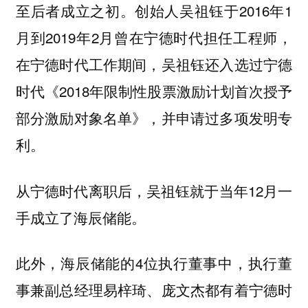
至后者成立之初。创始人吴祖钰于2016年1
月到2019年2月曾在宁德时代担任工程师，
在宁德时代工作期间，吴祖钰还入选过宁德
时代《2018年限制性股票激励计划首次授予
部分激励对象名单》，并申请过多项发明专
利。
从宁德时代离职后，吴祖钰就于当年12月一
手成立了海辰储能。
此外，海辰储能的4位执行董事中，执行董
事兼副总经理易梓琦、庞文杰都有着宁德时