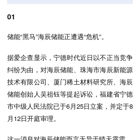
01
储能“黑马”海辰储能正遭遇“危机”。
据爱企查显示，
宁德时代近日以不正当竞争
纠纷为由，对海辰储能、珠海市海辰新能源
技术有限公司、厦门稀土材料研究所、海辰
，福建省宁德
储能创始人吴祖钰等提起诉讼
市中级人民法院已于6月25日立案，并定于8
月12日开庭审理。
这一消息对海辰储能而言无异于晴天霹雳。