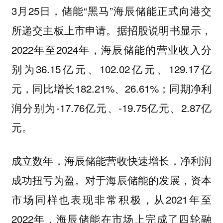
3月25日，储能“黑马”海辰储能正式向港交
所递交主板上市申请。据招股说明书显示，
2022年至2024年，海辰储能的营业收入分
别为36.15亿元、102.02亿元、129.17亿
元，同比增长182.21%、26.61%；同期净利
润分别为-17.76亿元、-19.75亿元、2.87亿
元。
成立数年，海辰储能营收快速增长，净利润
成功扭亏为盈。对于海辰储能的发展，资本
市场同样也表现非常积极，从2021年至
2022年，海辰储能在市场上完成了四轮融