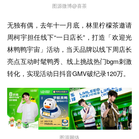
图源微博@喜茶
无独有偶，去年十一月底，林里柠檬茶邀请
周柯宇担任线下“一日店长”，打造「欢迎光
林鸭鸭宇宙」活动，当天品牌以线下周店长
亮点互动时髦鸭秀、线上挑战热门bgm刺激
转化，实现活动日抖音GMV破纪录120万。
图源网络