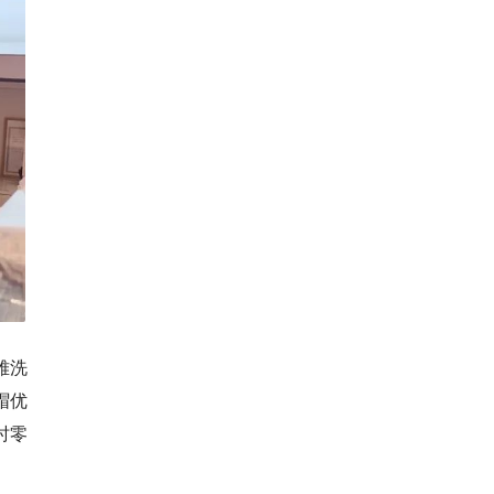
雅洗
帽优
时零