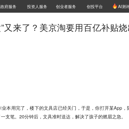
创投发布
项目推荐
核心服务
LP源计划
政府服务
投资人服务
创业者服务
创投平台
AI测
36氪Pro
VClub
VClub投资机构库
创投氪堂
城市之窗
投资机构职位推介
企业入驻
投资人认证
六”又来了？美京淘要用百亿补贴烧
业本用完了，楼下的文具店已经关门，于是，你打开某App，
一支笔。20分钟后，文具准时送达，解决了孩子的燃眉之急。