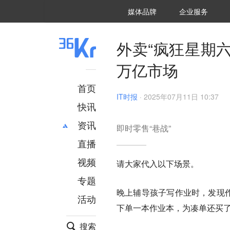
36氪Auto
数字时氪
企业号
未来消费
智能涌现
未来城市
启动Power on
媒体品牌
企业服务
企服点评
36氪出海
36氪研究院
潮生TIDE
36氪企服点评
36Kr研究院
36氪财经
职场bonus
36碳
后浪研究所
36Kr创新咨询
暗涌Waves
硬氪
氪睿研究院
外卖“疯狂星期
万亿市场
首页
IT时报
·
2025年07月11日 10:37
快讯
资讯
即时零售“巷战”
直播
最新
推荐
创投
财经
视频
请大家代入以下场景。
汽车
AI
专题
科技
项目推荐
晚上辅导孩子写作业时，发现作
活动
专精特新
安徽
下单一本作业本，为凑单还买了
搜索