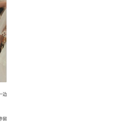
一边
停留