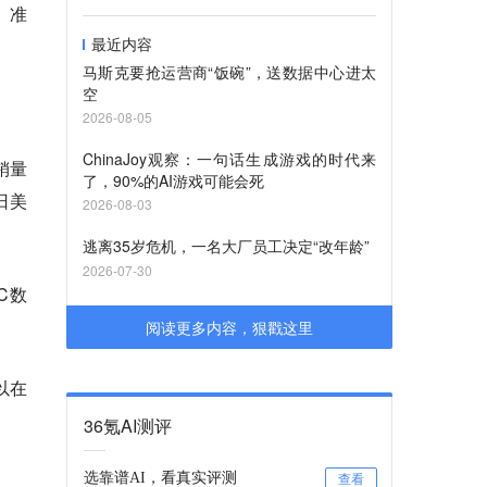
。准
最近内容
马斯克要抢运营商“饭碗”，送数据中心进太
空
2026-08-05
ChinaJoy观察：一句话生成游戏的时代来
销量
了，90%的AI游戏可能会死
日美
2026-08-03
逃离35岁危机，一名大厂员工决定“改年龄”
2026-07-30
C数
阅读更多内容，狠戳这里
以在
36氪AI测评
选靠谱AI，看真实评测
查看