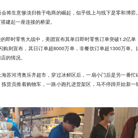
板会将生意惨淡归咎于电商的崛起，似乎线上与线下是零和博弈
下搭建起一座连接的桥梁。
的即时零售大战中，美团宣布其单日即时零售订单突破1.2亿单
闪购则宣布，其日订单超8000万单，非餐饮订单超1300万单。
门店的情况。
进上海苏河湾奥乐齐超市，穿过冰鲜区后，一扇小门后是另一番忙
，拣货员推着购物车，一路小跑扎进货架区，马不停蹄开始新一