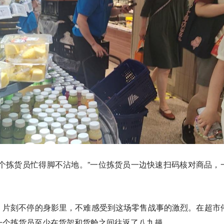
个拣货员忙得脚不沾地。”一位拣货员一边快速扫码核对商品，
、片刻不停的身影里，不难感受到这场零售战事的激烈。在超市
一个拣货员至少在货架和货舱之间往返了八九趟。