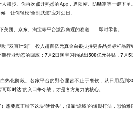
人却步。你再次点开熟悉的App，遮阳帽、防晒霜等一键下单
候，让你轻松“全副武装”应对烈日。
当下美团、京东、淘宝等平台激烈角逐的赛道——即时零售。
启动“双百计划”，投入超百亿元真金白银扶持更多品类标杆品牌
期行业动态的回应：7月2日淘宝闪购抛出500亿元补贴，7月5
入白热化阶段。各家平台的野心显然不止于餐饮，从日用品到3
皆可即时达”的入口争夺战，才是各方角力的核心。
）想要真正啃下这块“硬骨头”，仅靠“烧钱”的短期打法，恐怕难