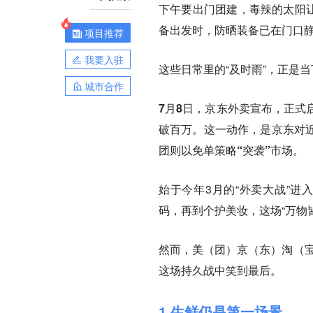
下午要出门团建，毒辣的太阳让
备出发时，防晒装备已在门口静
项目推荐
我要入驻
这些日常里的“及时雨”，正是
城市合作
7月8日，京东外卖宣布，正式
破百万。这一动作，是京东对近
团则以免单策略“突袭”市场。
始于今年3月的“外卖大战”进
码，再到个护美妆，这场“万物
然而，美（团）京（东）淘（宝
这场持久战中笑到最后。
1 生鲜仍是第一场景