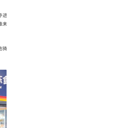
停进
推来
达骑