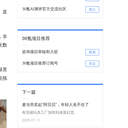
36氪AI测评官方交流社区
加入
。直
，非
36氪项目推荐
比数
咨询项目审核和入驻
联系
36氪项目推荐订阅号
关注
碌景
轮拣
下一篇
麦当劳卖起“阿贝贝”，年轻人坐不住了
有毛绒玩具工厂加班到凌晨赶货。
2025-07-11