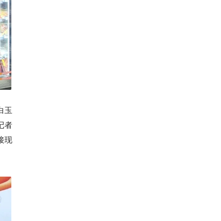
白玉
记者
接现