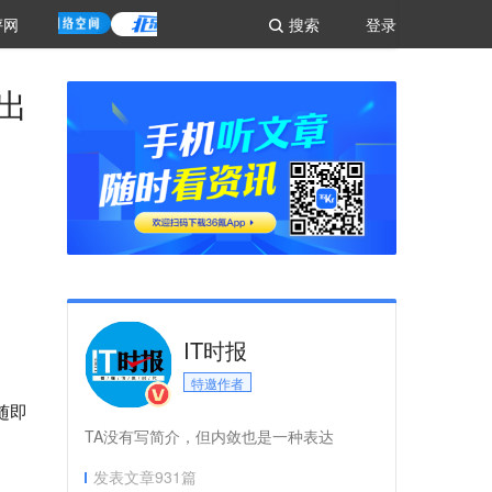
评网
搜索
登录
出
IT时报
特邀作者
随即
TA没有写简介，但内敛也是一种表达
发表文章
931
篇