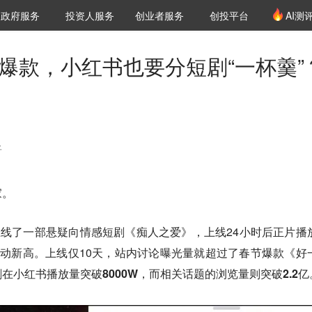
创投发布
项目推荐
核心服务
LP源计划
政府服务
投资人服务
创业者服务
创投平台
AI测
36氪Pro
VClub
VClub投资机构库
创投氪堂
城市之窗
投资机构职位推介
企业入驻
投资人认证
放爆款，小红书也要分短剧“一杯羹”
显
家。
上线了一部悬疑向情感短剧《痴人之爱》，上线24小时后正片播
启动新高。上线仅10天，站内讨论曝光量就超过了春节爆款《好
在小红书播放量突破8000W，而相关话题的浏览量则突破2.2亿