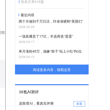
发表文章
416
篇
最近内容
两个月做到千万日活，抖省省硬刚“美团们”
2026-04-29
一场直播卖了17亿，辛选再造“蛋蛋”
2026-04-17
单月涨粉45万，抽象“留子”站上小红书c位
2026-04-13
阅读更多内容，狠戳这里
36氪AI测评
选靠谱AI，看真实评测
查看