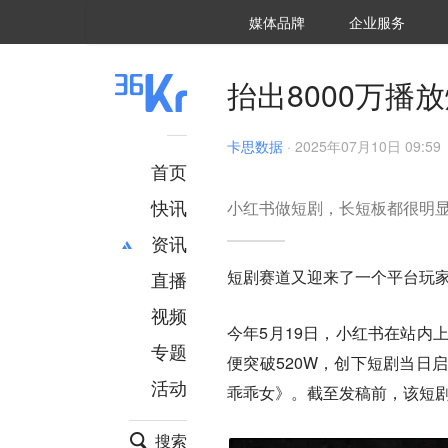
36氪Auto
数字时氪
企业号
未来消费
智能涌现
未来城市
启动Power on
媒体品牌
企业服务
企服点评
36氪出海
36氪研究院
潮生TIDE
36氪企服点评
36Kr研究院
36氪财经
职场bonus
36碳
后浪研究所
36Kr创新咨询
暗涌Waves
硬氪
氪睿研究院
抬出8000万播
卡思数据
·
2025年07月10日 09:59
首页
快讯
小红书做短剧，长短板都很明
资讯
短剧赛道又迎来了一个平台玩
直播
最新
推荐
创投
财经
视频
今年5月19日，小红书在站内
汽车
AI
专题
便突破520W，创下短剧当日
科技
项目推荐
活动
专精特新
安徽
乖乖女》。截至发稿前，
该短剧
搜索