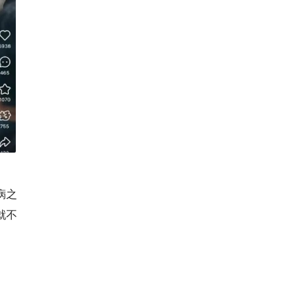
病之
就不