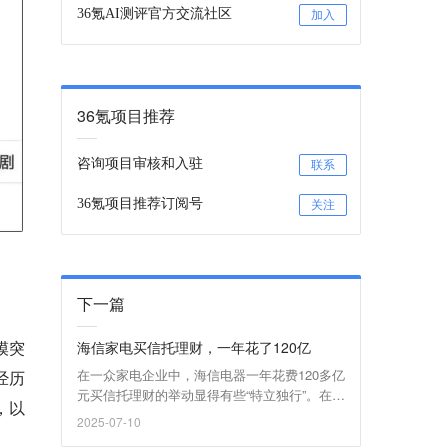
36氪AI测评官方交流社区
加入
36氪项目推荐
咨询项目审核和入驻
联系
36氪项目推荐订阅号
关注
下一篇
模突
海信家电买信托理财，一年花了120亿
在一众家电企业中，海信电器一年花费120多亿
经历
元买信托理财的举动显得有些“特立独行”。在这
，以
背后，海信电器新上任的80后女掌门，正试图
2025-07-10
在拓展海外市场和财务数据之间，寻找新的平