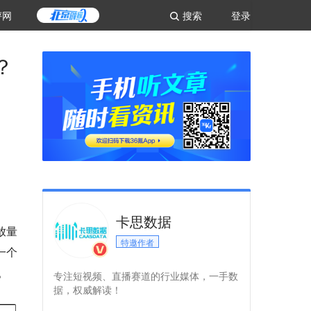
评网
搜索
登录
？
卡思数据
放量
特邀作者
一个
。
专注短视频、直播赛道的行业媒体，一手数
据，权威解读！