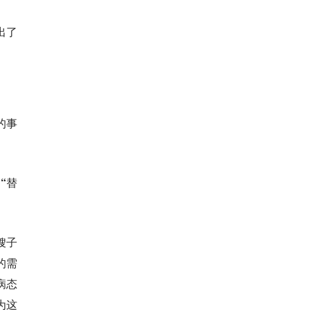
衡点。
出了
的事
“替
嫂子
的需
病态
为这