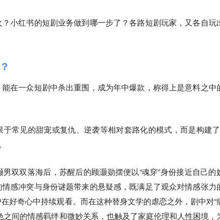
火？小红书的短剧业务做到哪一步了？各路短剧玩家，又各自玩
？
》能在一众短剧中杀出重围，成为年中爆款，称得上是意料之中
限于常见的甜宠或复仇、逆袭等相对套路化的模式，
而是构建了
。
男双双落海后，苏醒后的顾灏勋摆便以“魂穿”身份接近自己的
的情感冲突与身份谜题带来的悬疑感，既满足了观众对情感张力
在好奇心中持续观看。而在这种替身文学的虐恋之外，剧中对“
色之间的情感羁绊和微妙关系，也触及了家庭伦理和人性困境，