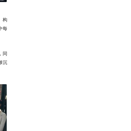
、构
中每
，同
够沉