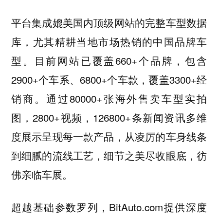
平台集成媲美国内顶级网站的完整车型数据
库，尤其精耕当地市场热销的中国品牌车
型。目前网站已覆盖660+个品牌，包含
2900+个车系、6800+个车款，覆盖3300+经
销商。通过80000+张海外售卖车型实拍
图，2800+视频，126800+条新闻资讯多维
度展示呈现每一款产品，从凌厉的车身线条
到细腻的流线工艺，细节之美尽收眼底，彷
佛亲临车展。
超越基础参数罗列，BitAuto.com提供深度