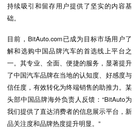
持续吸引和留存用户提供了坚实的内容基
础。
目前，BitAuto.com已成为目标市场用户了
解和选购中国品牌汽车的首选线上平台之
一。其专业、全面、便捷的服务，显著提升
了中国汽车品牌在当地的认知度、好感度与
信任度，有效转化为终端销售的助推力。某
头部中国品牌海外负责人反馈：“BitAuto为
我们提供了直达消费者的信息展示平台，新
品关注度和品牌热度提升明显。”