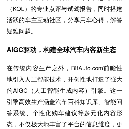
（KOL）的专业点评与试驾报告，同时搭建
活跃的车主互动社区，分享用车心得，解答
疑难问题。
AIGC驱动，构建全球汽车内容新生态
在传统内容生产之外，BitAuto.com前瞻性
地引入人工智能技术，开创性地打造了强大
的AIGC（人工智能生成内容）引擎。这一
引擎高效生产涵盖汽车百科知识库、智能问
答系统、个性化购车建议等多元化内容形
态，不仅极大地丰富了平台的信息维度，更