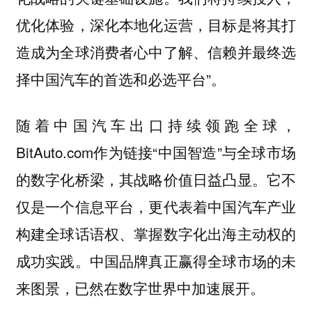
优化体验，深化本地化运营，目标是将其打
造成为全球消费者心中了解、信赖并最终选
择中国汽车的首选和必选平台”。
随着中国汽车出口持续领跑全球，
BitAuto.com作为链接“中国智造”与全球市场
的数字化桥梁，其战略价值日益凸显。它不
仅是一个信息平台，更代表着中国汽车产业
构建全球话语权、掌握数字化出海主动权的
成功实践。中国品牌真正赢得全球市场的未
来图景，已然在数字世界中加速展开。