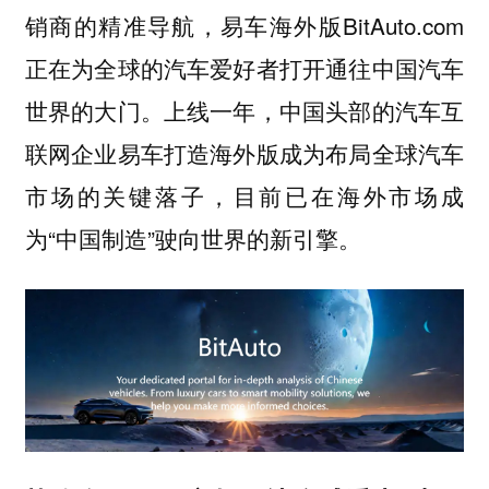
销商的精准导航，易车海外版BitAuto.com
正在为全球的汽车爱好者打开通往中国汽车
世界的大门。上线一年，中国头部的汽车互
联网企业易车打造海外版成为布局全球汽车
市场的关键落子，目前已在海外市场成
为“中国制造”驶向世界的新引擎。