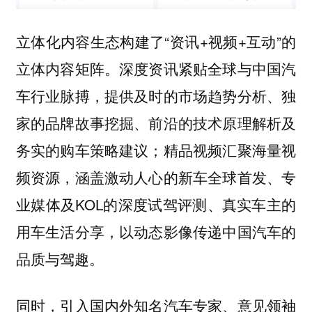
立体化内容生态构建了“资讯+视频+互动”的
立体内容矩阵。深度资讯紧贴全球与中国汽
车行业脉搏，提供及时的市场趋势分析、独
家的品牌故事挖掘、前沿的技术原理解析及
务实的购车策略建议；精品视频汇聚海量视
频资源，涵盖激动人心的新车全球首发、专
业媒体及KOL的深度试驾评测、真实车主的
用车生活分享，以动态影像传递中国汽车的
品质与驾趣。
同时，引入国内外知名汽车专家、意见领袖