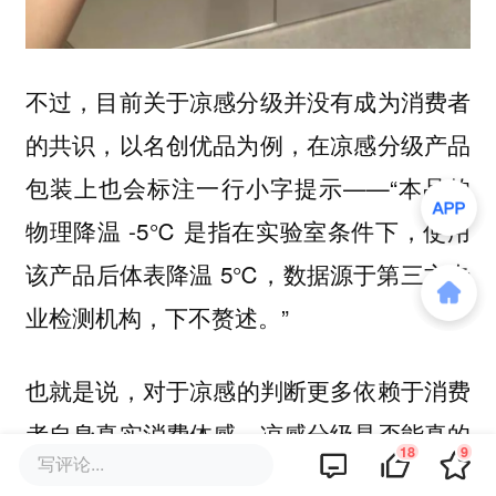
不过，目前关于凉感分级并没有成为消费者
的共识，以名创优品为例，在凉感分级产品
包装上也会标注一行小字提示——“本品的
物理降温 -5℃ 是指在实验室条件下，使用
该产品后体表降温 5℃，数据源于第三方专
业检测机构，下不赘述。”
也就是说，
对于凉感的判断更多依赖于消费
凉感分级是否能真的
者自身真实消费体感，
18
9
写评论...
和常规的湿巾、冷感产品做出区分，还得要