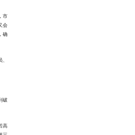
，市
又会
，确
员、
到破
若高
第三