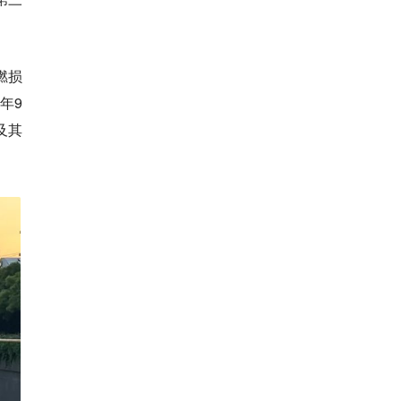
燃损
年9
及其