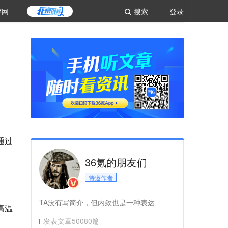
评网
搜索
登录
通过
36氪的朋友们
特邀作者
TA没有写简介，但内敛也是一种表达
高温
发表文章
50080
篇