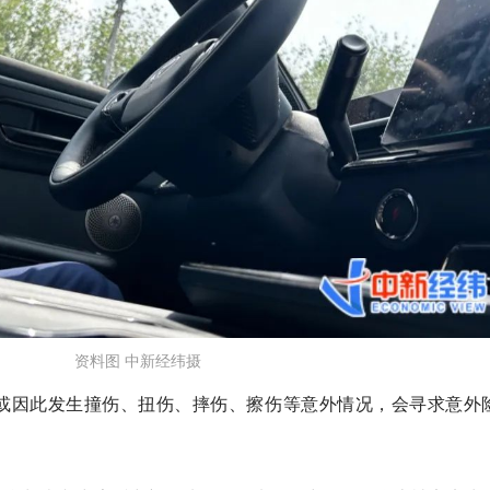
资料图 中新经纬摄
或因此发生撞伤、扭伤、摔伤、擦伤等意外情况，会寻求意外