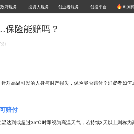
创投发布
项目推荐
核心服务
LP源计划
政府服务
投资人服务
创业者服务
创投平台
AI测
36氪Pro
VClub
VClub投资机构库
创投氪堂
城市之窗
投资机构职位推介
企业入驻
投资人认证
…保险能赔吗？
:31
。针对高温引发的人身与财产损失，保险能否赔付？消费者如何
可赔付
温达到或超过35℃时即视为高温天气，若持续3天以上则称为