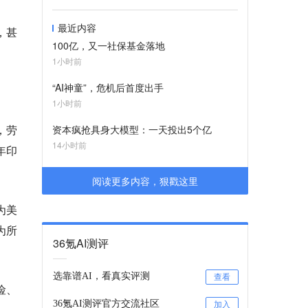
最近内容
，甚
100亿，又一社保基金落地
1小时前
“AI神童”，危机后首度出手
1小时前
，劳
资本疯抢具身大模型：一天投出5个亿
14小时前
年印
阅读更多内容，狠戳这里
为美
为所
36氪AI测评
选靠谱AI，看真实评测
查看
险、
36氪AI测评官方交流社区
加入