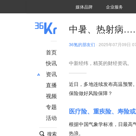
36氪Auto
数字时氪
企业号
未来消费
智能涌现
未来城市
启动Power on
媒体品牌
企业服务
企服点评
36氪出海
36氪研究院
潮生TIDE
36氪企服点评
36Kr研究院
36氪财经
职场bonus
36碳
后浪研究所
36Kr创新咨询
暗涌Waves
硬氪
氪睿研究院
中暑、热射病…
36氪的朋友们
·
2025年07月09日 07
首页
快讯
中新经纬，精英的财经资讯。
资讯
近日，多地连续发布高温预警
直播
最新
推荐
保险做好风险保障？
创投
财经
视频
汽车
AI
专题
医疗险、重疾险、寿险或
科技
项目推荐
活动
专精特新
安徽
根据中国气象学标准，日最高气
热浪。
搜索