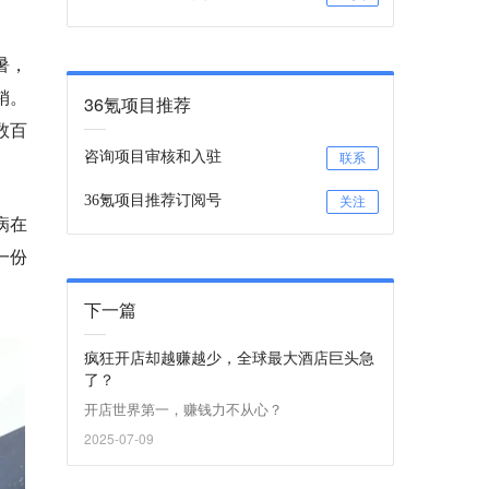
暑，
销。
36氪项目推荐
数百
咨询项目审核和入驻
联系
36氪项目推荐订阅号
关注
病在
一份
下一篇
疯狂开店却越赚越少，全球最大酒店巨头急
了？
开店世界第一，赚钱力不从心？
2025-07-09