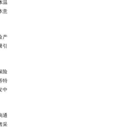
体温
本意
险产
暑引
保险
等特
发中
病通
者采