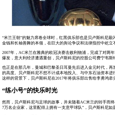
“米兰王朝”的魅力席卷全球时，红黑俱乐部也是贝卢斯科尼最
金钱和长袖善舞的本领，在巨大的舆论争议和法律指控中屹立
2007年，AC米兰在雅典的欧冠决赛击败利物浦，完成了对
爆发，意大利经济遭遇重创，贝卢斯科尼的控股公司费宁韦斯特（F
也正是在那几年，曼城和巴黎圣日耳曼先后进入金元时代，再
的高度。贝卢斯科尼不想不计成本地投入、与中东石油资本进
这样的背景下，贝卢斯科尼在2017年将俱乐部出售给李勇鸿
“练小号”的快乐时光
然而，贝卢斯科尼与足球的故事，并未随着AC米兰的转手而终
7万名企业家，这里配得上拥有一支意甲球队”，贝卢斯科尼如