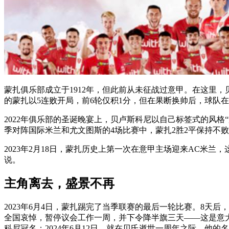
蒙扎俱乐部成立于1912年，但此前从未征战过意甲。在这里，贝
的蒙扎以5连败开局，前6轮仅积1分，但在果断换帅后，球队
2022年俱乐部的圣诞晚宴上，贝卢斯科尼以自己标签式的风格
季对阵国际米兰和尤文图斯的4场比赛中，蒙扎2胜2平保持不
2023年2月18日，蒙扎历史上第一次在意甲主场迎来AC米
说。
主角离去，盛景不再
2023年6月4日，蒙扎踢完了当季联赛的最后一轮比赛。8天
全国哀悼，暂停议会工作一周，并下令降半旗三天——这是意
科尼冠名；2024年6月12日，就在贝氏逝世一周年之际，他的