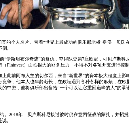
闪亮的个人名片。带着“世界上最成功的俱乐部老板”身份，贝氏在
不倒。
两年前“伊斯坦布尔奇迹”的复仇，夺得队史第7座欧冠，可贝卢斯
ininvest）面临很大的财务压力，不得不对各项开支进行控
加上此前阿布入主的切尔西，来自“新世界”的资本极大程度上影
行竞争，他本人也年龄渐长，在政坛遇到各种各样的麻烦，在欧
牵头的中资，他将俱乐部出售给“一个可以让它重回巅峰的人”的承
结。2018年，贝卢斯科尼接过彼时仍在意丙征战的蒙扎，并招揽
是说。