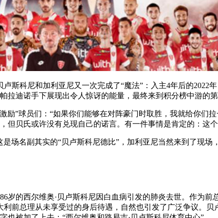
卢斯科尼和加利亚尼又一次完成了“魔法”：入主4年后的2022年
在帕拉迪诺手下展现出令人惊讶的能量，最终来到积分榜中游的第
“激励”球员们：“如果你们能够在对阵豪门时取胜，我就给你们
败，但贝氏或许没有兑现自己的诺言。有一件事情是肯定的：这
兰，这是场名副其实的“贝卢斯科尼德比”，加利亚尼当然来到了现
后，86岁的西尔维奥·贝卢斯科尼因白血病引发的肺炎去世。作
大利前总理从未享受过的身后待遇，自然也引发了广泛争议。贝
名字也被加了上去：“西尔维奥和路易吉·贝卢斯科尼体育中心”。