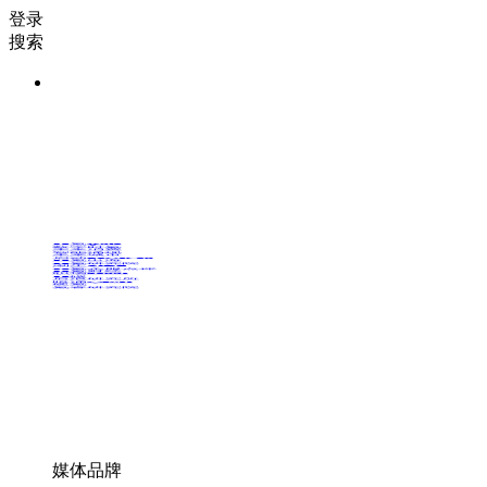
登录
搜索
36氪Auto
数字时氪
未来消费
智能涌现
未来城市
启动Power on
36氪出海
36氪研究院
潮生TIDE
36氪企服点评
36氪财经
职场bonus
36碳
后浪研究所
暗涌Waves
硬氪
氪睿研究院
媒体品牌