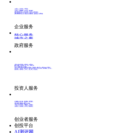
企业号
企服点评
36Kr研究院
36Kr创新咨询
企业服务
核心服务
城市之窗
政府服务
创投发布
LP源计划
VClub
VClub投资机构库
投资机构职位推介
投资人认证
投资人服务
项目推荐
36氪Pro
创投氪堂
企业入驻
创业者服务
创投平台
AI测评网