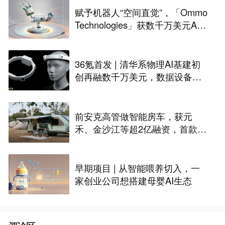
赋予机器人“空间直觉”，「Ommo
Technologies」获数千万美元A轮
融资｜36氪首发
36氪首发 | 清华系物理AI基建初
创再融数千万美元，数据设备进
入全球化规模交付
前安克高管做智能房车，获元
禾、金沙江等超2亿融资，首款产
品2027年初量产｜硬氪首发
早期项目 | 从智能喂养切入，一
家创业公司想搭建母婴AI生态