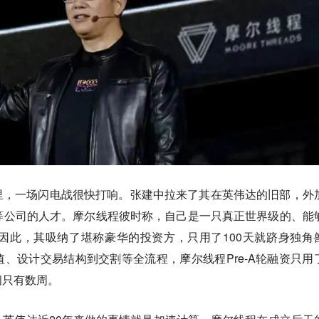
里，一场闪电战很快打响。张建中拉来了其在英伟达的旧部，外
m等公司的人才。摩尔线程彼时称，
自己是一只真正世界级的、能
因此，其吸纳了堪称豪华的投资方，只用了100天就跻身独角
、设计交易结构到交割等全流程，摩尔线程Pre-A轮融资只用
间只有数周。