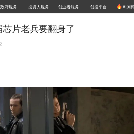
创投发布
项目推荐
核心服务
LP源计划
政府服务
投资人服务
创业者服务
创投平台
AI测
36氪Pro
VClub
VClub投资机构库
创投氪堂
城市之窗
投资机构职位推介
企业入驻
投资人认证
这届芯片老兵要翻身了
2