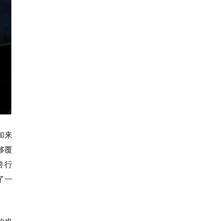
加来
够覆
兽行
了一