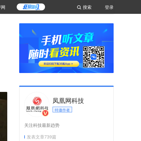
评网
搜索
登录
凤凰网科技
特邀作者
关注科技最新趋势
发表文章
739
篇