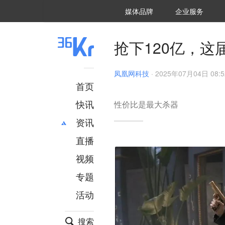
36氪Auto
数字时氪
企业号
未来消费
智能涌现
未来城市
启动Power on
媒体品牌
企业服务
企服点评
36氪出海
36氪研究院
潮生TIDE
36氪企服点评
36Kr研究院
36氪财经
职场bonus
36碳
后浪研究所
36Kr创新咨询
暗涌Waves
硬氪
氪睿研究院
抢下120亿，
凤凰网科技
·
2025年07月04日 08:5
首页
快讯
性价比是最大杀器
资讯
直播
最新
推荐
创投
财经
视频
汽车
AI
专题
科技
项目推荐
活动
专精特新
安徽
搜索