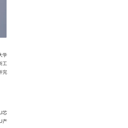
大学
所工
并完
U芯
U产