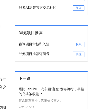
36氪AI测评官方交流社区
加入
36氪项目推荐
咨询项目审核和入驻
联系
36氪项目推荐订阅号
关注
下一篇
当年
纷纷
堪比Labubu，汽车圈“盲盒”发布流行，早起
的鸟儿被收割？
​盲盒翻车事小，汽车失控事大。
突围
2025-07-04