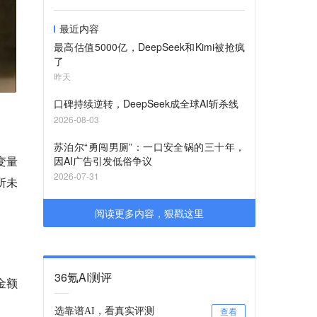
最近内容
最高估值5000亿，DeepSeek和Kimi被抢疯
了
昨天
口碑持续逆转，DeepSeek成全球AI斩杀线
2026-08-03
苏泊尔“勇闯男厕”：一口安全锅的三十年，
变量
因AI广告引发低俗争议
2026-07-31
所未
阅读更多内容，狠戳这里
36氪AI测评
金额
选靠谱AI，看真实评测
查看