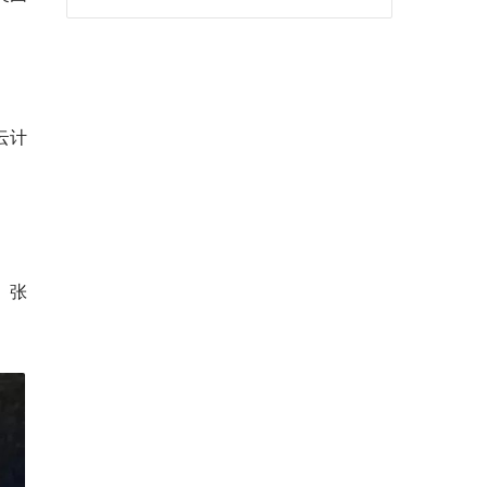
云计
。张