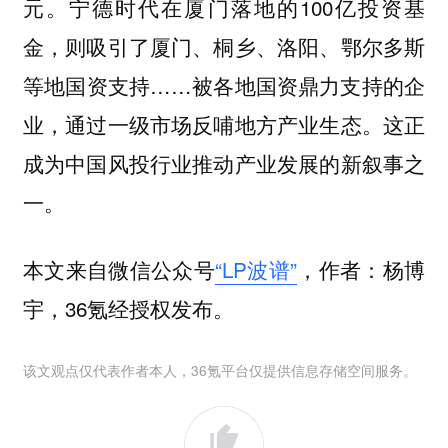
元。宁德时代在厦门落地的100亿投资基
金，则吸引了厦门、桐乡、洛阳、鄂尔多斯
等地国资支持……被各地国资鼎力支持的企
业，通过一级市场反哺地方产业生态。这正
成为中国风投行业推动产业发展的新叙事之
一。
本文来自微信公众号
“LP波谱”
，作者：杨博
宇，36氪经授权发布。
该文观点仅代表作者本人，36氪平台仅提供信息存储空间服务。