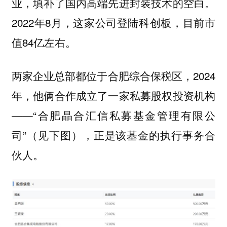
业，填补了国内高端先进封装技术的空白。
2022年8月，这家公司登陆科创板，目前市
值84亿左右。
两家企业总部都位于合肥综合保税区，2024
年，他俩合作成立了一家私募股权投资机构
——“合肥晶合汇信私募基金管理有限公
司”（见下图），正是该基金的执行事务合
伙人。