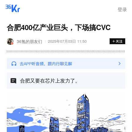
登录
合肥400亿产业巨头，下场搞CVC
36氪的朋友们
2025年07月03日 11:50
合肥又要在芯片上发力了。