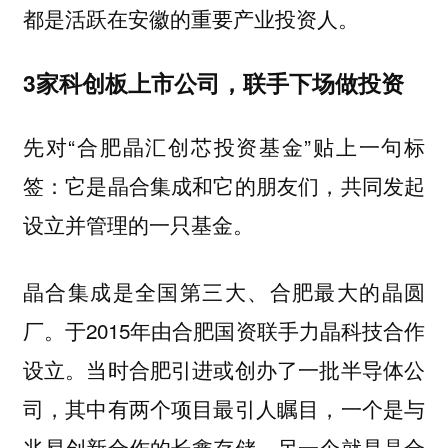
都是活跃在安徽的重要产业投资人。
3家科创板上市公司，联手下场做投资
先对“合肥晶汇创芯投资基金”贴上一句标
签：它是晶合集成和它的朋友们，共同发起
设立并管理的一只基金。
晶合集成是全国第三大、合肥最大的晶圆
厂。于2015年由合肥国资联手力晶科技合作
设立。当时合肥引进或创办了一批半导体公
司，其中有两个项目最引人瞩目，一个是与
兆易创新合作的长鑫存储，另一个就是晶合