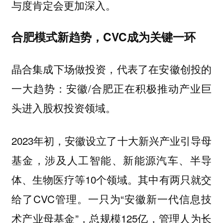
与度肯定会更加深入。
合肥模式新趋势，CVC成为关键一环
晶合集成下场做投资，代表了在安徽创投的
一大趋势：安徽/合肥正在积极推动产业巨
头进入股权投资领域。
2023年初，安徽设立了十大新兴产业引导母
基金，涉及人工智能、新能源汽车、半导
体、生物医疗等10个领域。其中有两只就交
给了CVC管理。一只为“安徽新一代信息技
术产业母基金”，总规模125亿，管理人为长