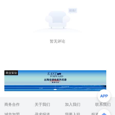
暂无评论
商业策划
商务合作
关于我们
加入我们
联系我们
城市加盟
寻求报道
我要入驻
投资者关系