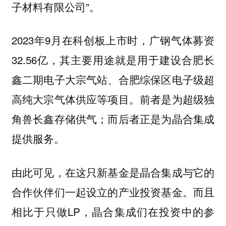
子材料有限公司”。
2023年9月在科创板上市时，广钢气体募资
32.56亿，其主要用途就是用于建设合肥长
鑫二期电子大宗气站、合肥综保区电子级超
高纯大宗气体供应等项目。前者是为超级独
角兽长鑫存储供气；而后者正是为晶合集成
提供服务。
由此可见，在这只新基金是晶合集成与它的
合作伙伴们一起设立的产业投资基金。而且
相比于只做LP，晶合集成们在投资中的参