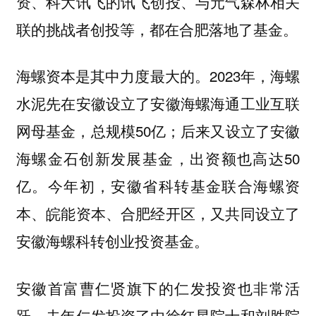
资、科大讯飞的讯飞创投、与元气森林相关
联的挑战者创投等，都在合肥落地了基金。
海螺资本是其中力度最大的。2023年，海螺
水泥先在安徽设立了安徽海螺海通工业互联
网母基金，总规模50亿；后来又设立了安徽
海螺金石创新发展基金，出资额也高达50
亿。今年初，安徽省科转基金联合海螺资
本、皖能资本、合肥经开区，又共同设立了
安徽海螺科转创业投资基金。
安徽首富曹仁贤旗下的仁发投资也非常活
跃。去年仁发投资了由徐红星院士和刘胜院