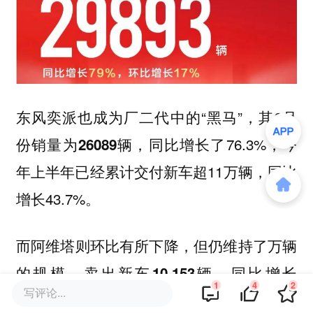
东风奕派也成为厂二代中的“黑马”，其6月
份销量为
，同比增长了76.3%，今
26089辆
年上半年已经累计交付新车超11万辆，同比
增长43.7%。
而阿维塔则环比有所下降，但仍维持了万辆
的规模，卖出新车
，同比增长
10,153辆
1
4
2
写评论...
117%，这也是阿维塔连续4个月突破万辆。