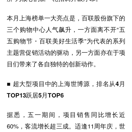
本月上海榜单一大亮点是，
旗下的
百联股份
三个购物中心人气飙升，一方面离不开“五
五购物节・百联美好生活季”为代表的系列
主题营促销活动的驱动，另一方面亦在于项
目们带来了各自独特的创新动作。
■
超大型项目中的上海世博源，排名从4月
TOP13跃居5月TOP6
据悉，五一期间，项目销售同比增长近
60%，客流增长超三成。适逢11周年庆，世