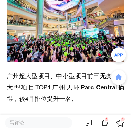
超大型项目、中小型项目前三无变动，
广州
大型项目TOP1
摘
广州天环Parc Central
得，较4月排位提升一名。
5月打造宠物咖啡节，新
天环Parc Central
4
1
写评论...
开B&C法式璀璨白金概念店广州首店、