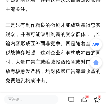
主流关注。
三是只有制作精良的微剧才能成功赢得忠实
观众，并有可能吸引到新的受众群体，与长
篇内容形成互补而非竞争。四是随着全球关
税战博弈增强，这对企业利润构成冲击的同
时，大量广告主或缩减投放预算或对广告投
放考核愈发严格，均对依赖广告流量收益的
免费短剧构成冲击。
换言之，如何打造适合海外消费者的爆款短
16
5
写评论...
剧，如何跑通盈利模型等等，均是映宇宙出