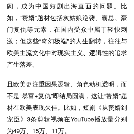
阂，成为中国短剧出海直面的问题。比
如，“赘婿”题材包括灰姑娘逆袭、霸总、豪
门复仇等元素，在国内受众中属于轻快刺
激；但这些“奇幻极端”的人生翻转，往往与
欧美主流文化中对现实主义、逻辑性的追求
产生落差。
且欧美更注重因果逻辑、角色动机透明，而
不是“暴富+复仇”即结局圆满，这让“赘婿”题
材在欧美表现欠佳。比如，短剧《从赘婿到
宠臣》3条剪辑视频在YouTube播放量分别
为49万、15万、11万。