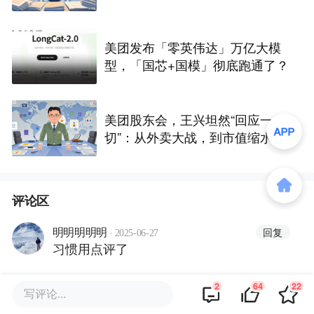
美团发布「零英伟达」万亿大模
型，「国芯+国模」彻底跑通了？
美团股东会，王兴坦然“回应一
切”：从外卖大战，到市值缩水，
再到这5年的“两大失误”
评论区
·
回复
明明明明明
2025-06-27
习惯用点评了
2
64
22
·
写评论...
回复
氪友Bzrh
2025-06-27
不错