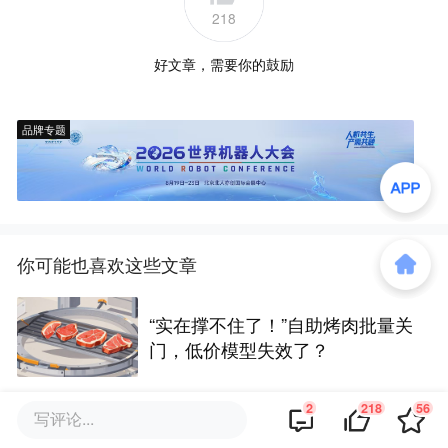
218
好文章，需要你的鼓励
品牌专题
你可能也喜欢这些文章
“实在撑不住了！”自助烤肉批量关
门，低价模型失效了？
2
218
56
写评论...
超20+茶咖入局，平台加码大