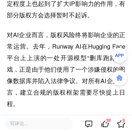
定程度上也起到了扩大IP影响力的作用，有
部分版权方会选择暂时不起诉。
对AI企业而言，版权风险终将影响企业的正
常运营。去年，Runway AI在Hugging Face
平台上上演的一处开源模型“删库跑路”大
戏，正是由于他们使用了一个涉嫌侵权的图
像数据库并陷入法律争议。对所有AI企业而
言，建立合规的版权框架需要尽快提上日
程。
32
3
本文来自微信公众号
“智东西”（ID：
写评论...