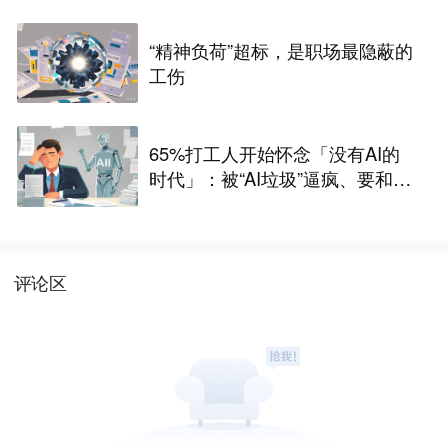
几十年大家不午休，是因为谁都
不敢第一个休
“精神负荷”超标，是职场最隐蔽的
工伤
65%打工人开始怀念「没有AI的
时代」：被“AI垃圾”逼疯、要和AI
卷效率，工作也更没意义
评论区