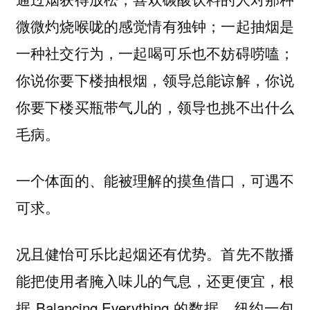
微微灼烧喉咙的感觉情有独钟；一起抽烟是
一种
，一起喝可乐也不妨碍唠嗑；
社交行为
你说你要下楼抽根烟，领导总能谅解，你说
你要下楼买瓶带气儿的，
领导也挑不出什么
。
毛病
一个体面的、能被理解的摸鱼借口，可遇不
可求。
况且
首先不散播
健怡可乐比起烟还有优势。
能把使用者腌入味儿的气息，还更便宜，根
据 Balancing Everything 的数据，纽约一包