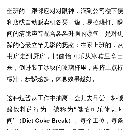
坐班的，跟邻座对对眼神，溜到公司楼下便
利店或自动贩卖机各买一罐，易拉罐打开瞬
间的清脆声音配合袅袅升腾的凉气，是对焦
躁的心最立竿见影的抚慰；在家上班的，从
书房走到厨房，把健怡可乐从冰箱里拿出
来，倒进装了冰块的玻璃杯里，再挤上点柠
檬汁，步骤越多，休息效果越好。
这种短暂从工作中抽离一会儿去品尝一杯碳
酸饮料的行为，被称为“健怡可乐休息时
每个工位，每条
间”（Diet Coke Break）。