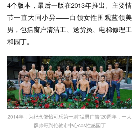
4个版本，最后一版在2013年推出。
主要情
节一直大同小异——白领女性围观蓝领美
，包括窗户清洁工、送货员、电梯修理工
男
和园丁。
2014年，为纪念健怡可乐第一则“猛男广告”20周年，一大
群帅哥到伦敦市中心cos性感园丁