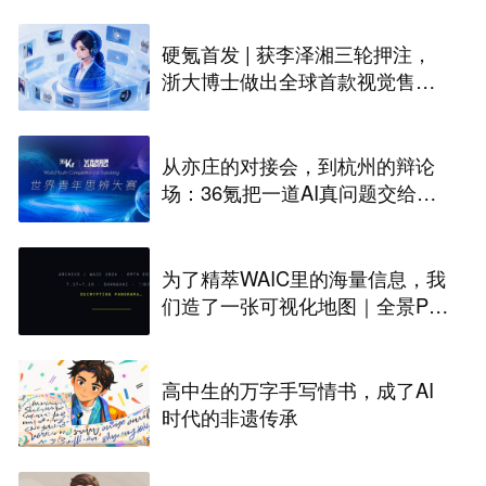
硬氪首发 | 获李泽湘三轮押注，
浙大博士做出全球首款视觉售后
技术客服机器人
从亦庄的对接会，到杭州的辩论
场：36氪把一道AI真问题交给了
年轻人
为了精萃WAIC里的海量信息，我
们造了一张可视化地图｜全景PA
NORAMA
高中生的万字手写情书，成了AI
时代的非遗传承