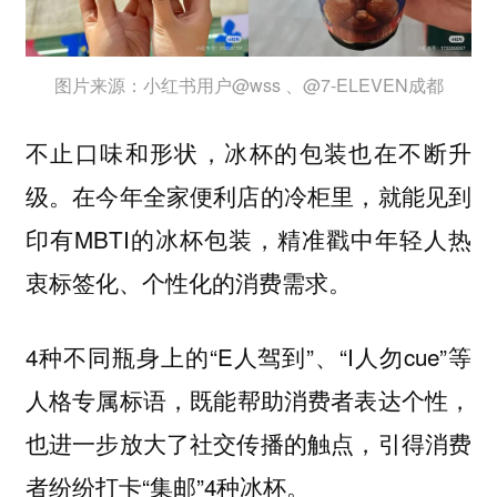
图片来源：小红书用户@wss 、@7-ELEVEN成都
不止口味和形状，冰杯的包装也在不断升
级。在今年全家便利店的冷柜里，就能见到
印有MBTI的冰杯包装，精准戳中年轻人热
衷
、
的消费需求。
标签化
个性化
4种不同瓶身上的“E人驾到”、“I人勿cue”等
人格专属标语，
既能帮助消费者表达个性，
引得消费
也进一步放大了社交传播的触点，
者纷纷打卡“集邮”4种冰杯。