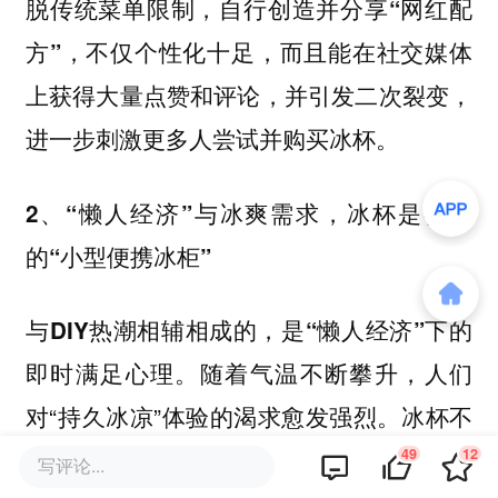
脱传统菜单限制，自行创造并分享“网红配
方”，不仅个性化十足，而且能在社交媒体
上获得大量点赞和评论，并引发二次裂变，
进一步刺激更多人尝试并购买冰杯。
2、“懒人经济”与冰爽需求，冰杯是行走
的“小型便携冰柜”
与DIY热潮相辅相成的，是“懒人经济”下的
随着气温不断攀升，人们
即时满足心理。
对“持久冰凉”体验的渴求愈发强烈。冰杯不
仅能让普通饮品保持更长时间的低温，还能
49
12
写评论...