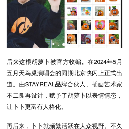
后来这根胡萝卜被官方收编。在2024年5月
五月天鸟巢演唱会的同期北京快闪上正式出
道。由STAYREAL品牌合伙人、插画艺术家
不二良再设计，赋予了胡萝卜以表情情态，
让卜卜更富有人格化。
再后来，卜卜就频繁活跃在大众视野。不久