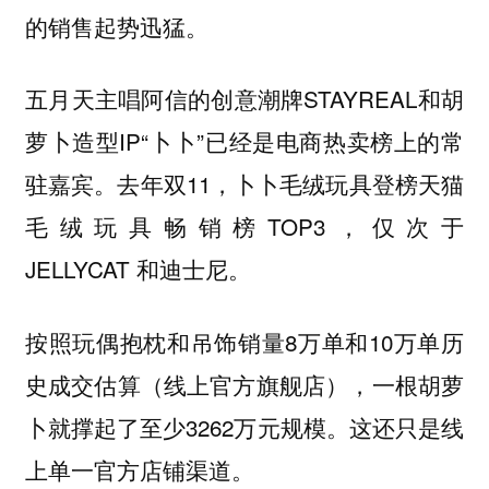
的销售起势迅猛。
五月天主唱阿信的创意潮牌STAYREAL和胡
萝卜造型IP“卜卜”已经是电商热卖榜上的常
驻嘉宾。去年双11，卜卜毛绒玩具登榜天猫
毛绒玩具畅销榜TOP3，仅次于
JELLYCAT 和迪士尼。
按照玩偶抱枕和吊饰销量8万单和10万单历
史成交估算（线上官方旗舰店），一根胡萝
卜就撑起了至少3262万元规模。这还只是线
上单一官方店铺渠道。