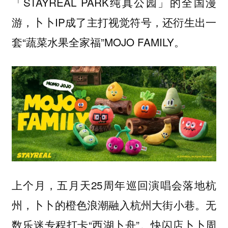
「STAYREAL PARK纯真公园」的全国漫
游，卜卜IP成了主打视觉符号，还衍生出一
套“蔬菜水果全家福”MOJO FAMILY。
上个月，五月天25周年巡回演唱会落地杭
州，卜卜的橙色浪潮融入杭州大街小巷。无
数乐迷专程打卡“西湖卜舟”。快闪店卜卜周