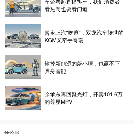
车企卷起直播拆车，我们消费者
看热闹也要看门道
曾令上汽“吃瘪”，双龙汽车转世的
KGM又牵手奇瑞
输掉新能源的蔚小理，也赢不下
具身智能
余承东再回聚光灯，开卖101.6万
的尊界MPV
评论区