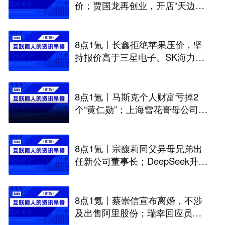
价；贾国龙再创业，开店“天边羊
多”；河南试行周五下午弹性离岗
8点1氪丨长鑫拒绝苹果压价，坚
持报价高于三星电子、SK海力
士；宇树科技开启科创板IPO初
步询价；韩国宣布进入“国家灾难
状态”
8点1氪丨马斯克个人财富亏掉2
个“黄仁勋”；上海雪花膏母公司破
产；日本半导体或面临断供
8点1氪丨宗馥莉同父异母兄弟出
任新公司董事长；DeepSeek升至
全球调用量第一；iPhone被曝最
高或涨价超千元
8点1氪丨蔡崇信宣布离婚，不涉
及出售阿里股份；瑞幸回应员工