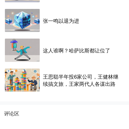
张一鸣以退为进
这人谁啊？哈萨比斯都让位了
王思聪半年投6家公司，王健林继
续搞文旅，王家两代人各谋出路
评论区