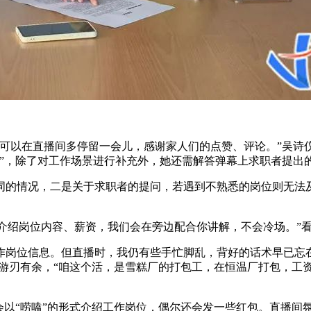
可以在直播间多停留一会儿，感谢家人们的点赞、评论。”吴诗仪
组”，除了对工作场景进行补充外，她还需解答弹幕上求职者提出
词的情况，二是关于求职者的提问，若遇到不熟悉的岗位则无法
播间介绍岗位内容、薪资，我们会在旁边配合你讲解，不会冷场。”
信息。但直播时，我仍有些手忙脚乱，背好的话术早已忘在脑后，只
辉则游刃有余，“咱这个活，是雪糕厂的打包工，在恒温厂打包，
会以“唠嗑”的形式介绍工作岗位，偶尔还会发一些红包。直播间