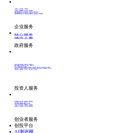
企业号
企服点评
36Kr研究院
36Kr创新咨询
企业服务
核心服务
城市之窗
政府服务
创投发布
LP源计划
VClub
VClub投资机构库
投资机构职位推介
投资人认证
投资人服务
项目推荐
36氪Pro
创投氪堂
企业入驻
创业者服务
创投平台
AI测评网