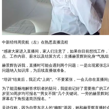
中新经纬周奕航（左）在熟悉直播流程
“感谢大家进入直播间，家人们注意了，如果你目前想找工作，
点、工作内容、薪水以及结算方式；主播赫景辉则化身“气氛
赫景辉告诉我，直播时可能会遇到两个问题：一是出现紧张忘
问题纳入知识库，为后续直播做准备。
“培训”结束后，我正式“上岗”。“不要紧张，一会儿你在直
为了能流畅地解答求职者的疑问，我提前记好了需要推广的工作岗位
岁至50周岁均可报名”“男女不限”几个关键词。一旁的赫景
屏幕右下角投递简历报名。”
吴诗仪称，因为自带东北人的“幽默”基因，她和赫景辉直播时