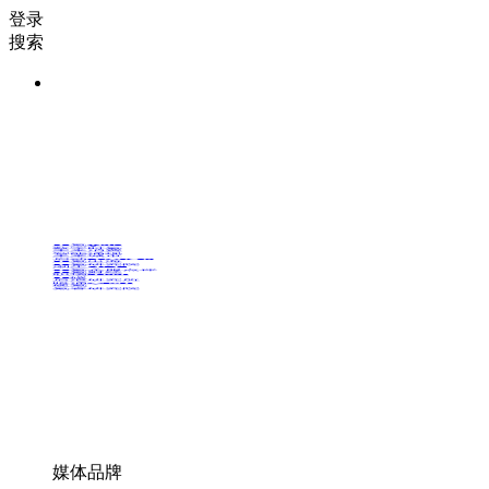
登录
搜索
36氪Auto
数字时氪
未来消费
智能涌现
未来城市
启动Power on
36氪出海
36氪研究院
潮生TIDE
36氪企服点评
36氪财经
职场bonus
36碳
后浪研究所
暗涌Waves
硬氪
氪睿研究院
媒体品牌