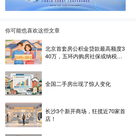
你可能也喜欢这些文章
北京首套房公积金贷款最高额度3
40万，五环内购房社保或纳税满
一年即可！
全国二手房出现了惊人变化
长沙3个新开商场，狂揽近70家首
店！