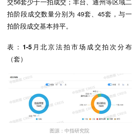
交56套少于一拍成交；丰台、通州等区域二
拍阶段成交数量分别为 49套、45套，与一
拍阶段成交基本持平。
表：1-5月北京法拍市场成交拍次分布
（套）
图源：中指研究院