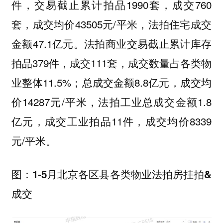
件，交易截止累计拍品1990套，成交760
套，成交均价43505元/平米，法拍住宅成交
金额47.1亿元。
交易截止累计库存
法拍商业
拍品379件，成交111套，成交数量占各类物
业整体11.5%；总成交金额8.8亿元，成交均
价14287元/平米，
总成交金额1.8
法拍工业
亿元，成交工业拍品11件，成交均价8339
元/平米。
图：1-5月北京各区县各类物业法拍房挂拍&
成交