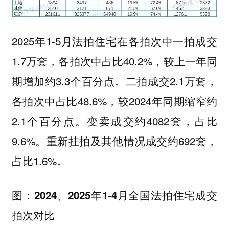
2025年1-5月法拍住宅在各拍次中一拍成交
1.7万套，各拍次中占比40.2%，较上一年同
期增加约3.3个百分点。二拍成交2.1万套，
各拍次中占比48.6%，较2024年同期缩窄约
2.1个百分点。变卖成交约4082套，占比
9.6%。重新挂拍及其他情况成交约692套，
占比1.6%。
图：2024、2025年1-4月全国法拍住宅成交
拍次对比