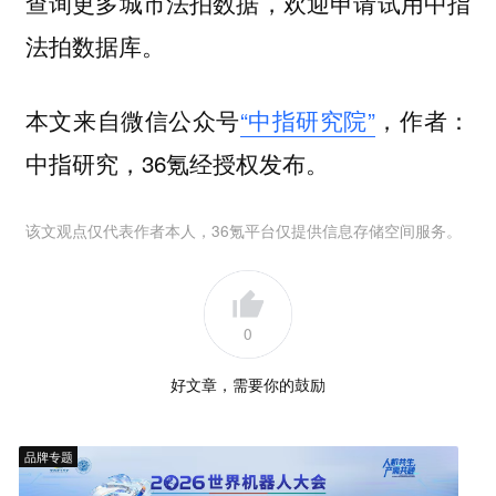
查询更多城市法拍数据，欢迎申请试用中指
法拍数据库。
本文来自微信公众号
“中指研究院”
，作者：
中指研究，36氪经授权发布。
该文观点仅代表作者本人，36氪平台仅提供信息存储空间服务。
0
好文章，需要你的鼓励
品牌专题