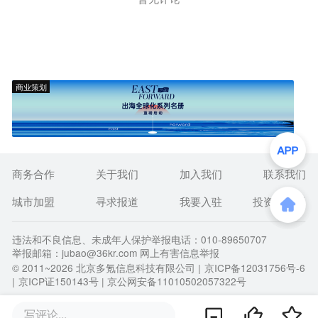
商业策划
商务合作
关于我们
加入我们
联系我们
城市加盟
寻求报道
我要入驻
投资者关系
违法和不良信息、未成年人保护举报电话：010-89650707
举报邮箱：jubao@36kr.com 网上有害信息举报
© 2011~
2026
北京多氪信息科技有限公司 |
京ICP备12031756号-6
|
京ICP证150143号
| 京公网安备11010502057322号
写评论...