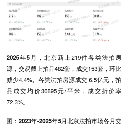
，北京新上219件各类法拍房
2025年5月
源，交易截止拍品482套，成交153套，环比
减少4.4%。各类法拍房源成交 6.5亿元，拍
品成交均价36895元/平米，成交折价率
72.3%。
图：2023年-2025年5月北京法拍市场各月交