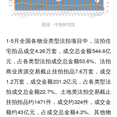
图源：中指研究院
1-5月全国各物业类型法拍项目中，法拍住
宅拍品成交4.26万套，成交总金额544.6亿
元，占各类型法拍成交总金额53.6%。法拍
商业房源交易截止挂拍拍品7.6万套，成交
1.2万套，成交金额231.2亿元，占各类型法
拍成交总金额22.7%。土地类法拍交易截止
挂拍拍品约1471件，成交约324件，成交金
额约43亿元，占成交总金额4.2%。其他物