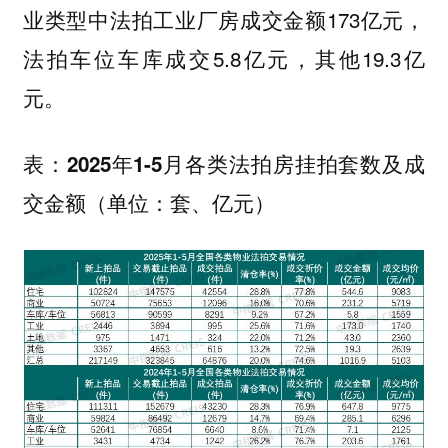
业类型中法拍工业厂房成交金额173亿元，
法拍车位车库成交5.8亿元，其他19.3亿
元。
表：2025年1-5月各类法拍房挂拍套数及成
交金额（单位：套、亿元）