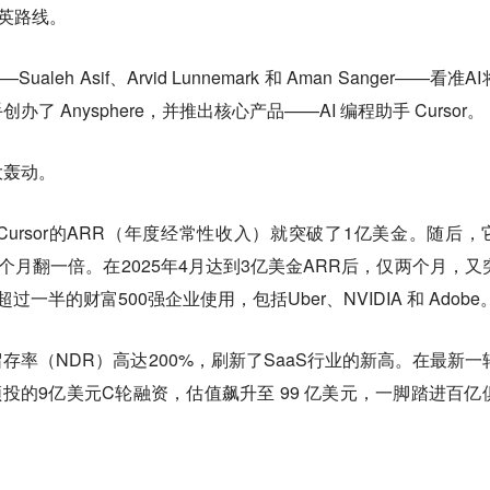
菁英路线。
ualeh Asif、Arvid Lunnemark 和 Aman Sanger——看准A
 Anysphere，并推出核心产品——AI 编程助手 Cursor。
大轰动。
ursor的ARR（年度经常性收入）就突破了1亿美金。随后，
个月翻一倍。在2025年4月达到3亿美金ARR后，仅两个月，又
半的财富500强企业使用，包括Uber、NVIDIA 和 Adobe
入留存率（NDR）高达200%，刷新了SaaS行业的新高。在最新一
ive领投的9亿美元C轮融资，估值飙升至 99 亿美元，一脚踏进百亿