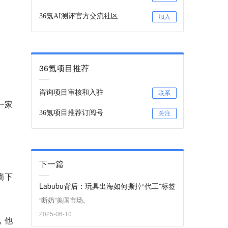
36氪AI测评官方交流社区
加入
36氪项目推荐
咨询项目审核和入驻
联系
一家
36氪项目推荐订阅号
关注
下一篇
力摘下
Labubu背后：玩具出海如何撕掉“代工”标签
“断奶”美国市场。
2025-06-10
，他