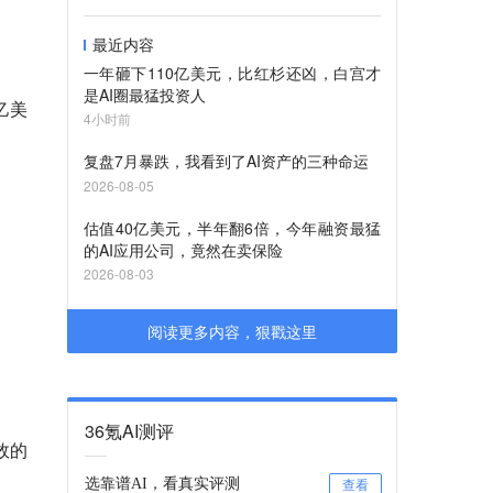
最近内容
一年砸下110亿美元，比红杉还凶，白宫才
是AI圈最猛投资人
亿美
4小时前
复盘7月暴跌，我看到了AI资产的三种命运
2026-08-05
：
估值40亿美元，半年翻6倍，今年融资最猛
的AI应用公司，竟然在卖保险
2026-08-03
阅读更多内容，狠戳这里
36氪AI测评
效的
选靠谱AI，看真实评测
查看