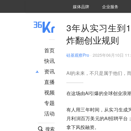
36氪Auto
数字时氪
企业号
未来消费
智能涌现
未来城市
启动Power on
媒体品牌
企业服务
企服点评
36氪出海
36氪研究院
潮生TIDE
36氪企服点评
36Kr研究院
36氪财经
职场bonus
36碳
后浪研究所
36Kr创新咨询
暗涌Waves
硬氪
氪睿研究院
3年从实习生到1
炸翻创业规则
首页
硅基观察Pro
·
2025年06月10日 11:
快讯
资讯
AI的未来，不只是属于他们，
直播
最新
推荐
创投
财经
视频
在这场由AI引爆的全球创业浪
汽车
AI
专题
科技
项目推荐
有人用三年时间，从实习生成为
活动
专精特新
安徽
月利润百万美元的AI招聘平台
拿下风投融资。
搜索