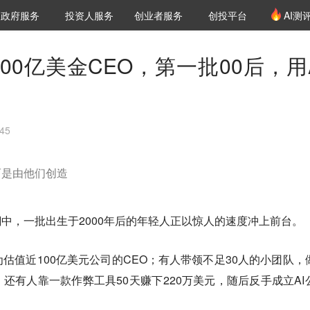
创投发布
项目推荐
核心服务
LP源计划
政府服务
投资人服务
创业者服务
创投平台
AI测
36氪Pro
VClub
VClub投资机构库
创投氪堂
城市之窗
投资机构职位推介
企业入驻
投资人认证
00亿美金CEO，第一批00后，用A
45
而是由他们创造
潮中，一批出生于2000年后的年轻人正以惊人的速度冲上前台。
估值近100亿美元公司的CEO；有人带领不足30人的小团队，
；还有人靠一款作弊工具50天赚下220万美元，随后反手成立AI