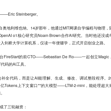
ric Steinberger。
00年，来自奥地利维也纳。14岁那年，他通过MIT网课自学编程与物理，
enAI o1核心研究员Noam Brown合作AI研究。当时他还没成
考入剑桥大学计算机系，仅读一年便辍学，正式开启创业之路。
eStart的前CTO——Sebastian De Ro——一起创立Magi
代码的AI工具。
单的补全代码，而是让AI能理解、生成、修改、调试整段程序。20
okens上下文窗口**的大模型——LTM-2-mini，能处理超大
辑。
完成了三轮融资：