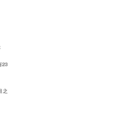
；
23
目之