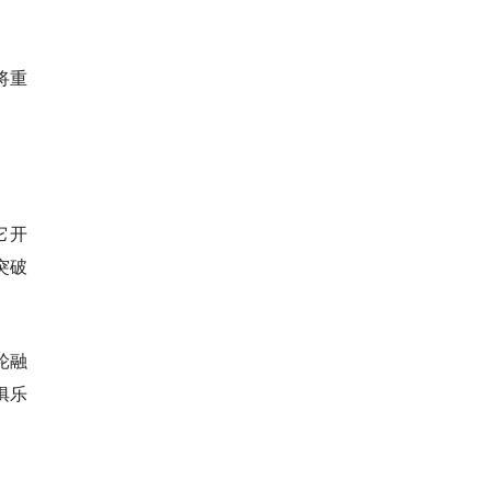
I将重
它开
突破
。
轮融
俱乐