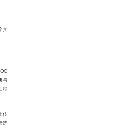
个实
COO
佛与
工程
上传
筛选