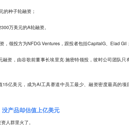
万美元的种子轮融资；
成2300万美元的A轮融资。
，领投方为NFDG Ventures，跟投者包括CapitalG、Elad Gil
亿美元融资，由谷歌前董事长埃里克·施密特领投，彼时公司团队只有
估值15亿美元，成为AI工具赛道中员工最少、融资密度最高的项
考，没产品却估值上亿美元
投资人群里火了。