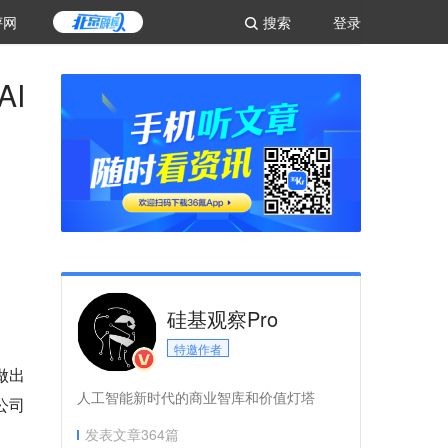
评网
搜索
登录
I
硅基观察Pro
特邀作者
做出
人工智能新时代的商业智库和价值灯塔
公司
发表文章
364
篇