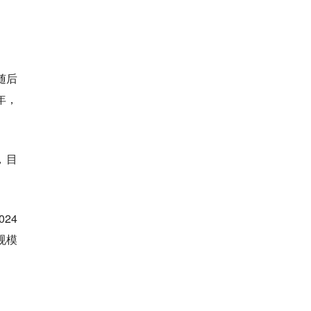
随后
年，
c，目
24
规模