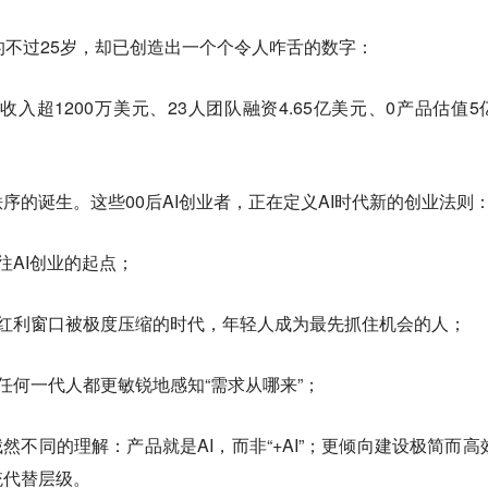
的不过25岁，却已创造出一个个令人咋舌的数字：
收入超1200万美元、23人团队融资4.65亿美元、0产品估值5
序的诞生。这些00后AI创业者，正在定义AI时代新的创业法则
往AI创业的起点；
术红利窗口被极度压缩的时代，年轻人成为最先抓住机会的人；
任何一代人都更敏锐地感知“需求从哪来”；
着截然不同的理解：产品就是AI，而非“+AI”；更倾向建设极简而高
统代替层级。