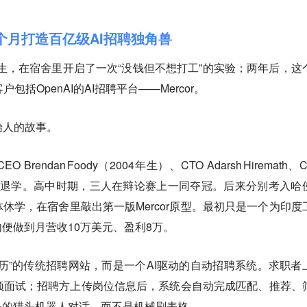
4个月打造百亿级AI招聘独角兽
大学生，在宿舍里开启了一次“没钱但不想打工”的实验；两年后，这
括OpenAI的AI招聘平台——Mercor。
创始人的故事。
Brendan Foody（2004年生）、CTO Adarsh Hiremath、
1岁，全员退学。高中时期，三人在辩论赛上一同夺冠。后来分别考入哈
休学，在宿舍里敲出第一版Mercor原型。最初只是一个为印度
便做到月营收10万美元、盈利8万。
发简历”的传统招聘网站，而是一个AI驱动的自动招聘系统。求职者
视频面试；招聘方上传岗位信息后，系统会自动完成匹配、推荐、
务的猎头机器人对话，而不是机械刷表格。