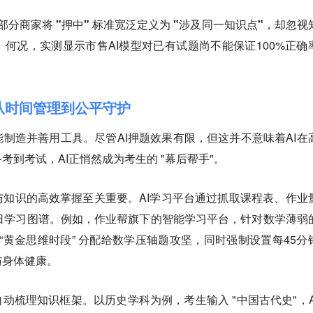
：部分商家将 "押中" 标准宽泛定义为 "涉及同一知识点"，却忽视
。
何况，实测显示市售AI模型对已有试题尚不能保证100%正确
，从时间管理到公平守护
能制造并善用工具。
尽管AI押题效果有限，但这并不意味着AI在
到考试，AI正悄然成为考生的 "幕后帮手"。
知识的高效掌握至关重要。AI学习平台通过抓取课程表、作业
日学习图谱。例如，作业帮旗下的智能学习平台，针对数学薄弱
0的 “黄金思维时段” 分配给数学压轴题攻坚，同时强制设置每45分
与身体健康。
自动梳理知识框架。以历史学科为例，考生输入 "中国古代史"，A