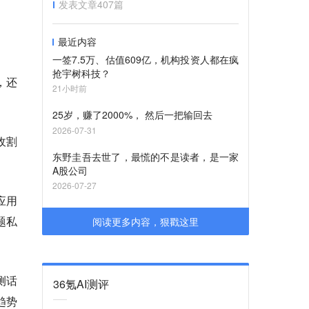
发表文章
407
篇
最近内容
一签7.5万、估值609亿，机构投资人都在疯
抢宇树科技？
，还
21小时前
25岁，赚了2000%， 然后一把输回去
2026-07-31
收割
东野圭吾去世了，最慌的不是读者，是一家
A股公司
2026-07-27
应用
题私
阅读更多内容，狠戳这里
测话
36氪AI测评
趋势