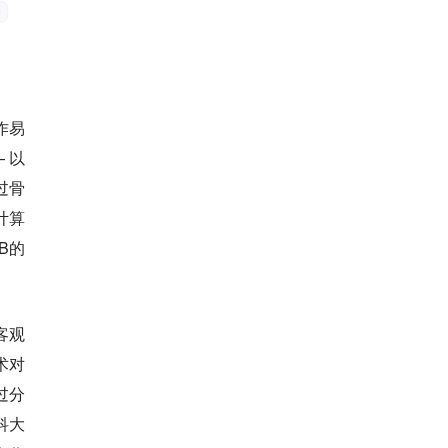
作易
 以
过骨
计算
B的
。
客观
术对
过分
科大