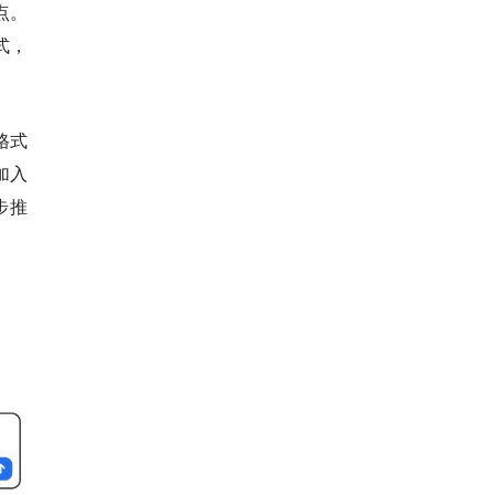
点。
式，
格式
加入
步推