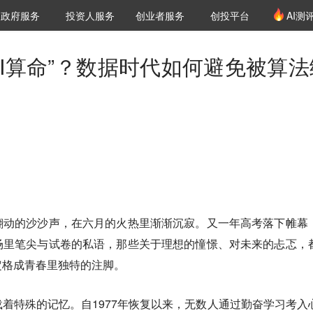
创投发布
项目推荐
核心服务
LP源计划
政府服务
投资人服务
创业者服务
创投平台
AI测
36氪Pro
VClub
VClub投资机构库
创投氪堂
城市之窗
投资机构职位推介
企业入驻
投资人认证
AI算命”？数据时代如何避免被算法
翻动的沙沙声，在六月的火热里渐渐沉寂。又一年高考落下帷幕
场里笔尖与试卷的私语，那些关于理想的憧憬、对未来的忐忑，
定格成青春里独特的注脚。
着特殊的记忆。自1977年恢复以来，无数人通过勤奋学习考入