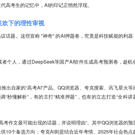
代高考生的记忆中，AI的印记正悄然浮现。
据狂欢下的理性审视
为热议话题。这些宣称 "神奇" 的AI押题卷，究竟是科技赋能的利器
者个人，通过DeepSeek等国产AI软件生成高考预测卷，趁机
推出自家的“高考AI”产品。QQ浏览器、夸克搜索、讯飞星火等
强调“秒懂解析”，有的主打“精准押题”，也有的立志打造“全科讲
5年高考作文最可能出现的话题，并说明理由”。其中QQ浏览器的预
供10个备选方向；夸克AI则是结合近年考情、2025年社会热点