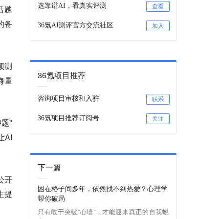
选靠谱AI，看真实评测
查看
话题
的备
36氪AI测评官方交流社区
加入
预测
36氪项目推荐
海量
咨询项目审核和入驻
联系
36氪项目推荐订阅号
关注
题"
AI
下一篇
公开
困在格子间多年，依然找不到热爱？心理学
生提
帮你破局
只有敢于突破“心墙”，才能迎来真正的自我蜕