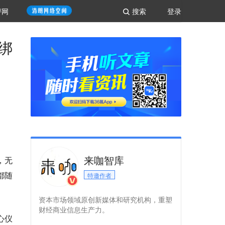
评网
搜索
登录
绑
来咖智库
，无
都随
特邀作者
资本市场领域原创新媒体和研究机构，重塑
财经商业信息生产力。
心仪