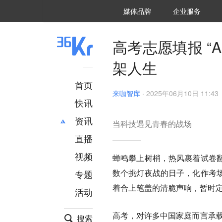
36氪Auto
数字时氪
企业号
未来消费
智能涌现
未来城市
启动Power on
媒体品牌
企业服务
企服点评
36氪出海
36氪研究院
潮生TIDE
36氪企服点评
36Kr研究院
36氪财经
职场bonus
36碳
后浪研究所
36Kr创新咨询
暗涌Waves
硬氪
氪睿研究院
高考志愿填报 “
架人生
首页
来咖智库
·
2025年06月10日 11:43
快讯
资讯
当科技遇见青春的战场
直播
最新
推荐
创投
财经
视频
蝉鸣攀上树梢，热风裹着试卷
汽车
AI
数个挑灯夜战的日子，化作考
专题
科技
项目推荐
着合上笔盖的清脆声响，暂时
活动
专精特新
安徽
高考，对许多中国家庭而言承载
搜索