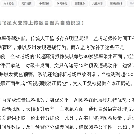
效率保驾护航。
传统人工监考存在明显局限：监考老师长时间工
盲区，难以及时发现违规行为。而AI监考弥补了这些不足 ——
例，全省考场的4K超高清摄像头以每秒30帧频率采集画面，通
手部轨迹，对敲击桌面、文具传递等12种预设违规动作，边缘
配并触发黄色预警。系统还能解析考场声纹图谱，当检测到超45d
联画面生成 "音视频联动证据包"，为人工复核提供立体证据链
内完成海量试卷批改并确保公平。AI阅卷在此展现独特优势：
、自动批阅，大幅提升效率；主观题方面，通过自然语言处理技
关键词提取，给出评分建议。此外，AI实时监控阅卷质量，通
时间等数据，及时预警评分偏差问题，确保阅卷公平性。比如，