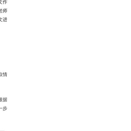
文作
老师
文进
取情
根据
一步