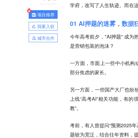
学府，改写了人生轨迹。而在这
项目推荐
01 AI押题的迷雾，数
我要入驻
今年高考前夕，"AI押题" 成
城市合作
是营销包装的泡沫？
一方面，市面上一些中小机构或
部分焦虑的家长。
另一方面，一些国产大厂也纷纷
上线“高考AI”相关功能，有的
教”。
考前，有人曾提问“预测202
题较为宽泛，结合往年资料，提