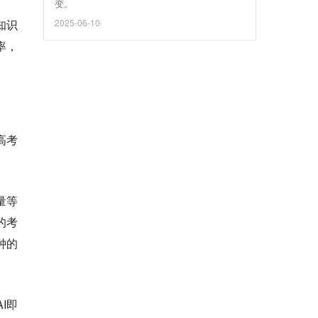
变。
知识
2025-06-10
率，
高考
量等
的考
钟的
I即