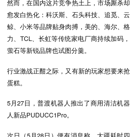
然而，在国内这片竞争热土上，市场厮杀却
愈发白热化：科沃斯、石头科技、追觅、云
鲸、小米等品牌贴身肉搏，美的、海尔、格
力、TCL、长虹等传统家电厂商持续加码，
萤石等新锐品牌也试图分羹。
行业激战正酣之际，又有新的玩家想要来抢
蛋糕。
5月27日，
推出了商用清洁机器
普渡机器人
人新品PUDUCC1Pro。
次日（5月28日）便有消息称，
耗时四
大疆