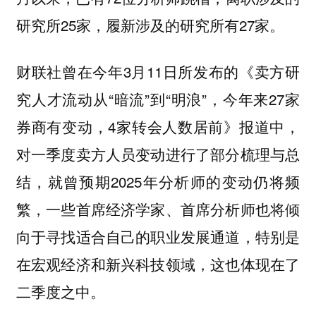
研究所25家，履新涉及的研究所有27家。
财联社曾在今年3月11日所发布的《卖方研
究人才流动从“暗流”到“明浪”，今年来27家
券商有变动，4家转会人数居前》报道中，
对一季度卖方人员变动进行了部分梳理与总
结，就曾预期2025年分析师的变动仍将频
繁，一些首席经济学家、首席分析师也将倾
向于寻找适合自己的职业发展通道，特别是
在宏观经济和新兴科技领域，这也体现在了
二季度之中。