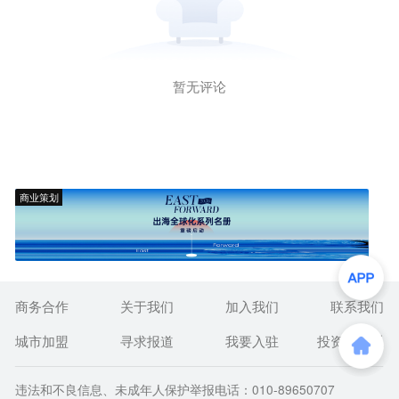
暂无评论
商业策划
商务合作
关于我们
加入我们
联系我们
城市加盟
寻求报道
我要入驻
投资者关系
违法和不良信息、未成年人保护举报电话：010-89650707