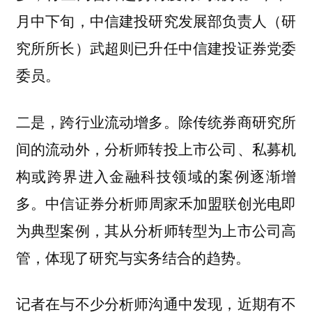
月中下旬，中信建投研究发展部负责人（研
究所所长）武超则已升任中信建投证券党委
委员。
二是，跨行业流动增多。除传统券商研究所
间的流动外，分析师转投上市公司、私募机
构或跨界进入金融科技领域的案例逐渐增
中信证券分析师周家禾加盟联创光电即
多。
为典型案例，其从分析师转型为上市公司高
管，体现了研究与实务结合的趋势。
记者在与不少分析师沟通中发现，近期有不