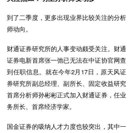
到了二季度，更多出现业界比较关注的分析
师动向。
财通证券研究所的人事变动颇受关注。财通
证券电新首席张一弛已无法在中证协官网查
到任职信息。就在今年2月17日，原天风证
券研究所副总经理、副所长、固定收益研究
首席分析师孙彬彬正式加入财通证券，任业
务所长、首席经济学家。
国金证券的吸纳人才力度也较突出，其中一