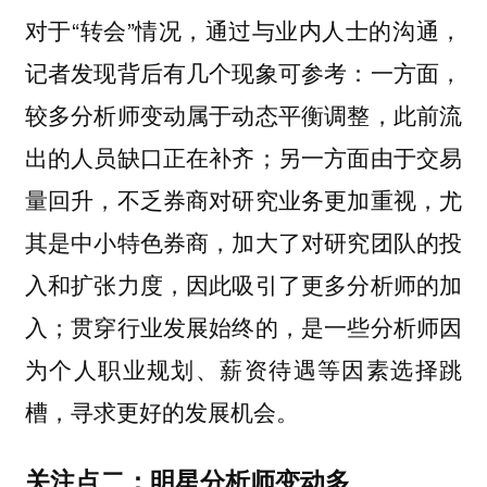
对于“转会”情况，通过与业内人士的沟通，
记者发现背后有几个现象可参考：一方面，
较多分析师变动属于动态平衡调整，此前流
出的人员缺口正在补齐；另一方面由于交易
量回升，不乏券商对研究业务更加重视，尤
其是中小特色券商，加大了对研究团队的投
入和扩张力度，因此吸引了更多分析师的加
入；贯穿行业发展始终的，是一些分析师因
为个人职业规划、薪资待遇等因素选择跳
槽，寻求更好的发展机会。
关注点二：明星分析师变动多