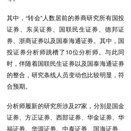
其中，“转会”人数居前的券商研究所有国投
证券、东吴证券、国联民生证券、德邦证
券、浙商证券以及国泰海通证券。其中，国
投证券分析师跳槽了10位分析师。与此同
时，伴随着国联民生证券以及国泰海通证券
的整合，研究条线人员变动也比较明显，符
合预期。
分析师履新的研究所涉及27家，分别是国金
证券、方正证券、西部证券、华金证券、华
福证券、华源证券、中泰证券、国海证券、