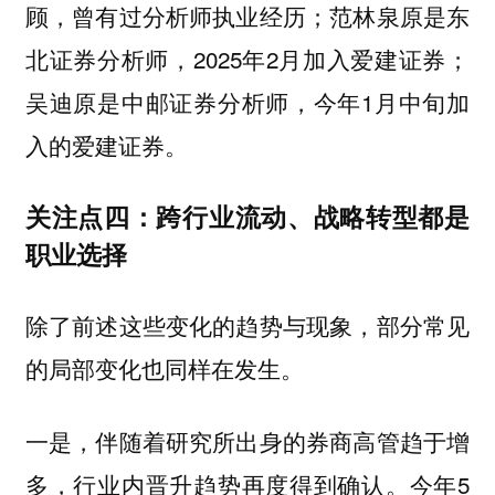
顾，曾有过分析师执业经历；范林泉原是东
北证券分析师，2025年2月加入爱建证券；
吴迪原是中邮证券分析师，今年1月中旬加
入的爱建证券。
关注点四：跨行业流动、战略转型都是
职业选择
除了前述这些变化的趋势与现象，部分常见
的局部变化也同样在发生。
一是，伴随着研究所出身的券商高管趋于增
今年5
多，行业内晋升趋势再度得到确认。