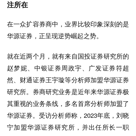
注所在
在一众扩容券商中，业界比较印象深刻的是
华源证券，正呈现逆势崛起之势。
就在近两个月，就有来自国投证券研究所的
赵梦妮、中银证券周政宇、广发证券符超
然、财通证券王宇璇等分析师加盟华源证券
研究所。券商研究业务是近年来华源证券极
其重视的业务条线，多名首席分析师加盟了
华源证券。受访分析师称，2023年底，刘晓
宁加盟华源证券研究所，并出任所长一职