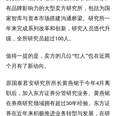
有品牌影响力的大型卖方研究所，包括为国
家智库与资本市场搭建沟通桥梁。研究所一
年来完成系列改革和创新，研究人员迭代升
级，全所研究员超过100人。
值得一提的是，卖方的几位“红人”也在近两
个月有了新动向。
原国泰君安研究所所长黄燕铭于今年4月离
职后，加入东方证券分管研究业务。黄燕铭
在券商研究领域拥有超过30年经验。东方证
券在近年来积极推进业务转型与发展，在研