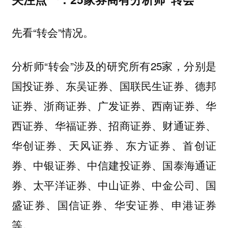
先看“转会”情况。
分析师“转会”涉及的研究所有25家，分别是
国投证券、东吴证券、国联民生证券、德邦
证券、浙商证券、广发证券、西南证券、华
西证券、华福证券、招商证券、财通证券、
华创证券、天风证券、东方证券、首创证
券、中银证券、中信建投证券、国泰海通证
券、太平洋证券、中山证券、中金公司、国
盛证券、国信证券、华安证券、申港证券
等。