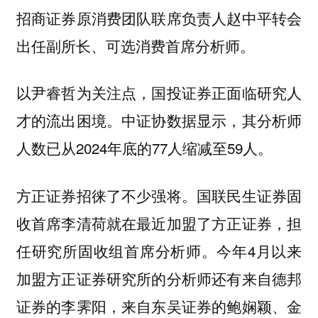
招商证券原消费团队联席负责人赵中平转会
出任副所长、可选消费首席分析师。
以尹睿哲为关注点，国投证券正面临研究人
才的流出困境。中证协数据显示，其分析师
人数已从2024年底的77人缩减至59人。
方正证券招徕了不少强将。国联民生证券固
收首席李清荷就在最近加盟了方正证券，担
任研究所固收组首席分析师。今年4月以来
加盟方正证券研究所的分析师还有来自德邦
证券的李霁阳，来自东吴证券的鲍娴颖、金