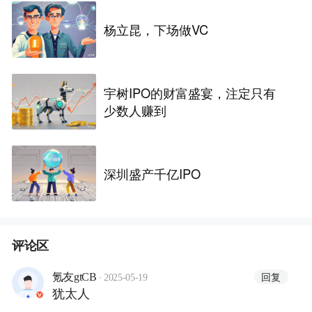
杨立昆，下场做VC
宇树IPO的财富盛宴，注定只有
少数人赚到
深圳盛产千亿IPO
评论区
·
回复
氪友gtCB
2025-05-19
犹太人