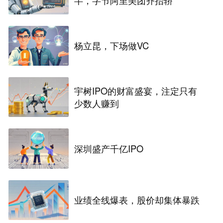
半，字节阿里美团齐抬轿
杨立昆，下场做VC
宇树IPO的财富盛宴，注定只有
少数人赚到
深圳盛产千亿IPO
业绩全线爆表，股价却集体暴跌