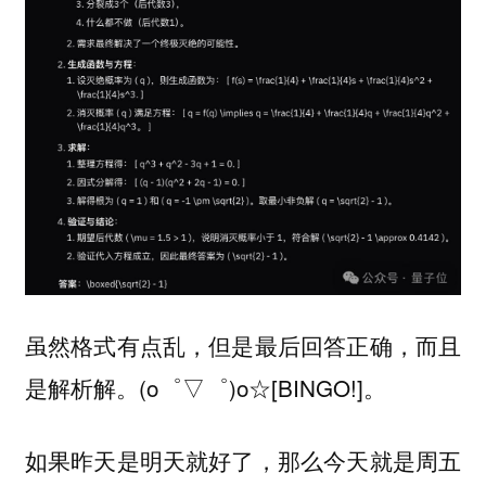
虽然格式有点乱，但是最后回答正确，而且
是解析解。(o゜▽゜)o☆[BINGO!]。
如果昨天是明天就好了，那么今天就是周五